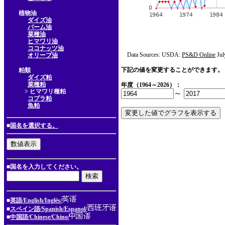
植物油
ダイズ油
パーム油
菜種油
ヒマワリ油
ココナッツ油
Data Sources: USDA:
PS&D Online
Jul
オリーブ油
下記の値を変更することができます。
粕類
ダイズ粕
菜種粕
年度（1964～2026）：
> ヒマワリ種粕
～
コプラ粕
魚粕
■
国名を選択する。
■国名を入力してください。
■
英語/English/Inglés/
■
スペイン語/Spanish/Espanol/
■
中国語/Chinese/Chino/