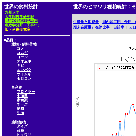
世界の食料統計
世界のヒマワリ種粕統計：
九州大学
大学院農学研究院
農業資源経済学部門
生産量と消費量
|
国内加工用、食用、
農政学分野（工事中）
期末在庫量と在消比率
|
自給率
|
人
旧・伊東研究室
■品目：
穀物・飼料作物
１人
コメ
コムギ
コーン
オオムギ
キビ
エンバク
ライムギ
モロコシ
畜産物
ブロイラー
七面鳥
家禽類
チーズ
豚肉
牛肉
油脂植物
ダイズ
菜種
ヒマワリ