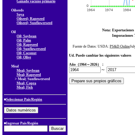
Ganado vacuno primario
Oilseeds
Soya
Oilseed; Rapeseed
Oilseed; Sunflowerseed
Nota:
Exportaciones 
Oil
Imporaciones T
Oil; Soybean
Oil; Palm
Oil; Rapeseed
Fuente de Datos: USDA:
PS&D Online
Ju
Oil; Sunflowerseed
Oil; Coconut
Ud. Puede cambiar los siguientes valores
Oil; Olive
Año（1964～2026）：
Meal
～
Meal; Soybean
Meal; Rapeseed
> Meal; Sunflowerseed
Meal; Copra
Meal; Fish
■
Seleccionar País/Región
■Ingresar País/Región