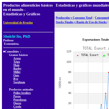
Productos alimenticios básicos
Estadísticas y gráficos mundial
en el mundo -
Estadísticas y Gráficos
Producción y Consumo Total
|
Consumptio
,
Stocks Finales y Razón de Uso-de-Stocks
|
Universidad de Kyushu
Facultad de Agricultura
Shoichi Ito, PhD
Exportaciones Totale
Profesor
Economista.
■Comodities：
Granos básicos
Arroz
Trigo
Maíz
Barley
Millet
Oats
Rye
Sorghum
Productos animales
Pollos broilers
Pavos
Ponedoras
Queso
Cerdo