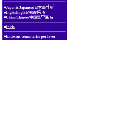
■
Japonés/Japanese/日本語/
■
Inglés/English/英語/
■
Chino/Chinese/中国語/
■
Inicio
■
Envíe sus comentarios por favor