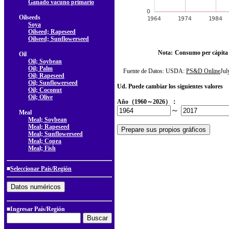
Ganado vacuno primario
Oilseeds
Soya
Oilseed; Rapeseed
Oilseed; Sunflowerseed
Nota:
Consumo per cápita
Oil
Oil; Soybean
Oil; Palm
Fuente de Datos: USDA:
PS&D Online
Ju
Oil; Rapeseed
Oil; Sunflowerseed
Ud. Puede cambiar los siguientes valores
Oil; Coconut
Oil; Olive
Año（1960～2026）：
～
Meal
Meal; Soybean
Meal; Rapeseed
Meal; Sunflowerseed
Meal; Copra
Meal; Fish
■
Seleccionar País/Región
■Ingresar País/Región