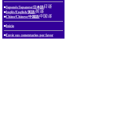
■
Japonés/Japanese/日本語/
■
Inglés/English/英語/
■
Chino/Chinese/中国語/
■
Inicio
■
Envíe sus comentarios por favor