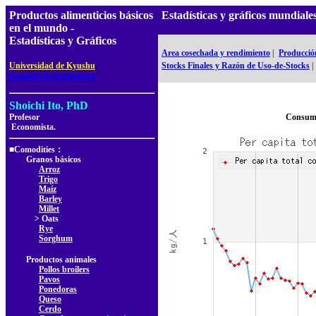
Productos alimenticios básicos
Estadísticas y gráficos mundial
en el mundo -
Estadísticas y Gráficos
Area cosechada y rendimiento
|
Producció
,
Universidad de Kyushu
Stocks Finales y Razón de Uso-de-Stocks
|
Facultad de Agricultura
Shoichi Ito, PhD
Profesor
Consumo
Economista.
■Comodities：
Granos básicos
Arroz
Trigo
Maíz
Barley
Millet
> Oats
Rye
Sorghum
Productos animales
Pollos broilers
Pavos
Ponedoras
Queso
Cerdo