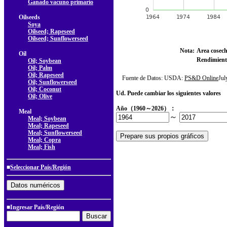
Ganado vacuno primario
Oilseeds
Soya
Oilseed; Rapeseed
Oilseed; Sunflowerseed
Nota:
Area cosec
Oil
Rendimient
Oil; Soybean
Oil; Palm
Oil; Rapeseed
Fuente de Datos: USDA:
PS&D Online
Ju
Oil; Sunflowerseed
Oil; Coconut
Ud. Puede cambiar los siguientes valores
Oil; Olive
Año（1960～2026）：
Meal
～
Meal; Soybean
Meal; Rapeseed
Meal; Sunflowerseed
Meal; Copra
Meal; Fish
■
Seleccionar País/Región
■Ingresar País/Región