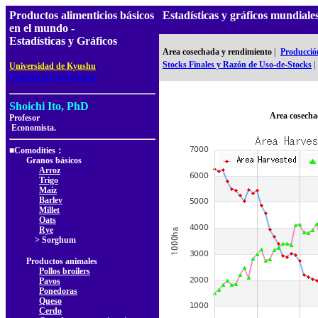
Productos alimenticios básicos
Estadísticas y gráficos mundia
en el mundo -
Estadísticas y Gráficos
Area cosechada y rendimiento
|
Producció
,
Stocks Finales y Razón de Uso-de-Stocks
|
Universidad de Kyushu
Facultad de Agricultura
Shoichi Ito, PhD
Area cosecha
Profesor
Economista.
■Comodities：
Granos básicos
Arroz
Trigo
Maíz
Barley
Millet
Oats
Rye
> Sorghum
Productos animales
Pollos broilers
Pavos
Ponedoras
Queso
Cerdo