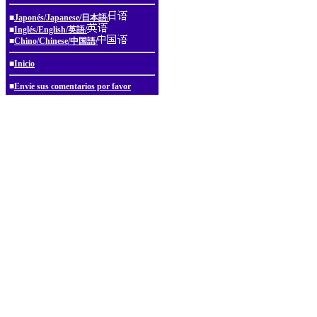
■
Japonés/Japanese/日本語/
■
Inglés/English/英語/
■
Chino/Chinese/中国語/
■
Inicio
■
Envíe sus comentarios por favor