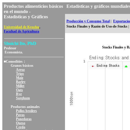
Productos alimenticios básicos
Estadísticas y gráficos mundi
en el mundo -
Estadísticas y Gráficos
Producción y Consumo Total
|
Exportacion
,
Stocks Finales y Razón de Uso-de-Stocks
|
Universidad de Kyushu
Facultad de Agricultura
Shoichi Ito, PhD
Stocks Finales y 
Profesor
Economista.
■Comodities：
Granos básicos
Arroz
Trigo
Maíz
Barley
Millet
Oats
Rye
Sorghum
Productos animales
Pollos broilers
Pavos
Ponedoras
Queso
Cerdo