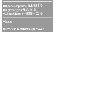
■
Japonés/Japanese/日本語/
■
Inglés/English/英語/
■
Chino/Chinese/中国語/
■
Inicio
■
Envíe sus comentarios por favor