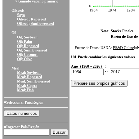
> Ganado vacuno primario
Oilseeds
Soya
Oilseed; Rapeseed
Oilseed; Sunflowerseed
Nota:
Stocks Finales
Oil
Razón de Uso-de-
Oil; Soybean
Oil; Palm
Oil; Rapeseed
Fuente de Datos: USDA:
PS&D Online
Ju
Oil; Sunflowerseed
Oil; Coconut
Ud. Puede cambiar los siguientes valores
Oil; Olive
Año（1960～2026）：
Meal
～
Meal; Soybean
Meal; Rapeseed
Meal; Sunflowerseed
Meal; Copra
Meal; Fish
■
Seleccionar País/Región
■Ingresar País/Región