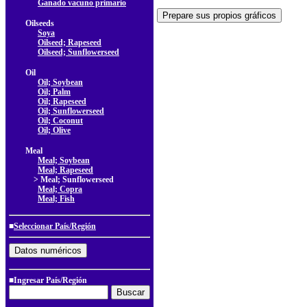
Ganado vacuno primario
Oilseeds
Soya
Oilseed; Rapeseed
Oilseed; Sunflowerseed
Oil
Oil; Soybean
Oil; Palm
Oil; Rapeseed
Oil; Sunflowerseed
Oil; Coconut
Oil; Olive
Meal
Meal; Soybean
Meal; Rapeseed
> Meal; Sunflowerseed
Meal; Copra
Meal; Fish
■
Seleccionar País/Región
■Ingresar País/Región