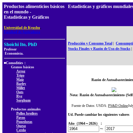
Productos alimenticios básicos
Estadísticas y gráficos mundia
en el mundo -
Estadísticas y Gráficos
,
Universidad de Kyushu
Facultad de Agricultura
Producción y Consumo Total
|
Consumptio
Shoichi Ito, PhD
Stocks Finales y Razón de Uso-de-Stocks
|
Profesor
Economista.
■Comodities：
Granos básicos
Arroz
Trigo
Maíz
Razón de Autoabastecimie
Barley
Millet
Oats
Nota:
Razón de Autoabastecimiento
(Self
Rye
Sorghum
Fuente de Datos: USDA:
PS&D Online
Ju
Productos animales
Pollos broilers
Ud. Puede cambiar los siguientes valores
Pavos
Ponedoras
Año（1964～2026）：
Queso
～
Cerdo