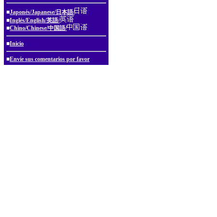
■
Japonés/Japanese/日本語/
■
Inglés/English/英語/
■
Chino/Chinese/中国語/
■
Inicio
■
Envíe sus comentarios por favor