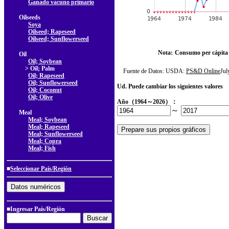
Ganado vacuno primario
Oilseeds
Soya
Oilseed; Rapeseed
Oilseed; Sunflowerseed
Nota:
Consumo per cápita
Oil
Oil; Soybean
> Oil; Palm
Fuente de Datos: USDA:
PS&D Online
Ju
Oil; Rapeseed
Oil; Sunflowerseed
Ud. Puede cambiar los siguientes valores
Oil; Coconut
Oil; Olive
Año（1964～2026）：
～
Meal
Meal; Soybean
Meal; Rapeseed
Meal; Sunflowerseed
Meal; Copra
Meal; Fish
■
Seleccionar País/Región
■Ingresar País/Región