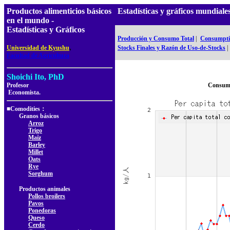
Productos alimenticios básicos
Estadísticas y gráficos mundial
en el mundo -
Estadísticas y Gráficos
Producción y Consumo Total
|
Consumptio
,
Universidad de Kyushu
Stocks Finales y Razón de Uso-de-Stocks
|
Facultad de Agricultura
Shoichi Ito, PhD
Profesor
Consumo
Economista.
■Comodities：
Granos básicos
Arroz
Trigo
Maíz
Barley
Millet
Oats
Rye
Sorghum
Productos animales
Pollos broilers
Pavos
Ponedoras
Queso
Cerdo