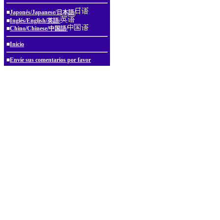
■
Japonés/Japanese/日本語/
■
Inglés/English/英語/
■
Chino/Chinese/中国語/
■
Inicio
■
Envíe sus comentarios por favor