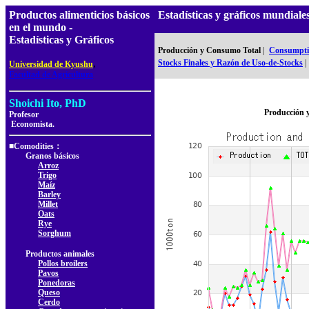
Productos alimenticios básicos
Estadísticas y gráficos mundial
en el mundo -
Estadísticas y Gráficos
Producción y Consumo Total
|
Consumptio
,
Stocks Finales y Razón de Uso-de-Stocks
|
Universidad de Kyushu
Facultad de Agricultura
Shoichi Ito, PhD
Producción 
Profesor
Economista.
■Comodities：
Granos básicos
Arroz
Trigo
Maíz
Barley
Millet
Oats
Rye
Sorghum
Productos animales
Pollos broilers
Pavos
Ponedoras
Queso
Cerdo