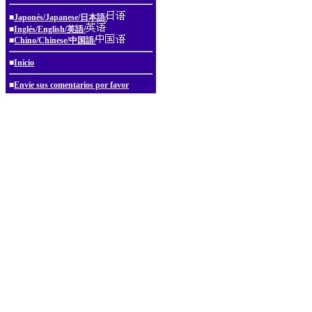
■
Japonés/Japanese/日本語/
■
Inglés/English/英語/
■
Chino/Chinese/中国語/
■
Inicio
■
Envíe sus comentarios por favor