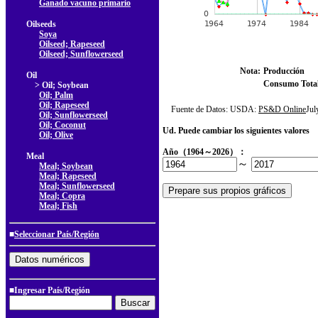
Ganado vacuno primario
Oilseeds
Soya
Oilseed; Rapeseed
Oilseed; Sunflowerseed
Nota:
Producción
Oil
Consumo Tota
> Oil; Soybean
Oil; Palm
Oil; Rapeseed
Fuente de Datos: USDA:
PS&D Online
Ju
Oil; Sunflowerseed
Oil; Coconut
Ud. Puede cambiar los siguientes valores
Oil; Olive
Año（1964～2026）：
Meal
～
Meal; Soybean
Meal; Rapeseed
Meal; Sunflowerseed
Meal; Copra
Meal; Fish
■
Seleccionar País/Región
■Ingresar País/Región