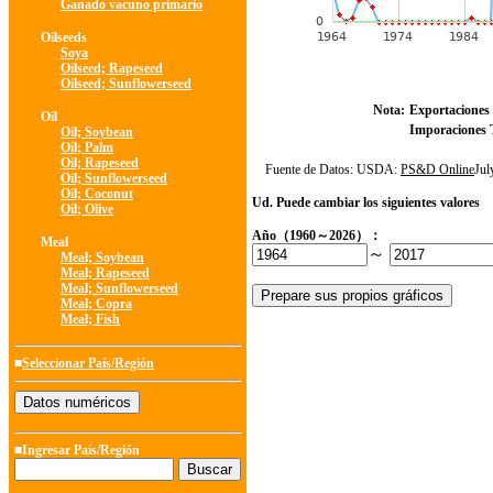
Ganado vacuno primario
Oilseeds
Soya
Oilseed; Rapeseed
Oilseed; Sunflowerseed
Nota:
Exportaciones 
Oil
Imporaciones T
Oil; Soybean
Oil; Palm
Oil; Rapeseed
Fuente de Datos: USDA:
PS&D Online
Ju
Oil; Sunflowerseed
Oil; Coconut
Ud. Puede cambiar los siguientes valores
Oil; Olive
Año（1960～2026）：
Meal
～
Meal; Soybean
Meal; Rapeseed
Meal; Sunflowerseed
Meal; Copra
Meal; Fish
■
Seleccionar País/Región
■Ingresar País/Región