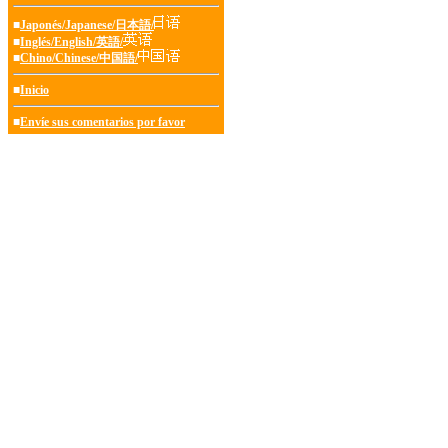
■
Japonés/Japanese/日本語/
■
Inglés/English/英語/
■
Chino/Chinese/中国語/
■
Inicio
■
Envíe sus comentarios por favor