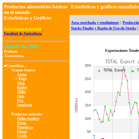
Productos alimenticios básicos
Estadísticas y gráficos mundial
en el mundo -
Estadísticas y Gráficos
Area cosechada y rendimiento
|
Producció
,
Stocks Finales y Razón de Uso-de-Stocks
|
Universidad de Kyushu
Facultad de Agricultura
Shoichi Ito, PhD
Exportaciones Totale
Profesor
Economista.
■Comodities：
Granos básicos
Arroz
> Trigo
Maíz
Barley
Millet
Oats
Rye
Sorghum
Productos animales
Pollos broilers
Pavos
Ponedoras
Queso
Cerdo