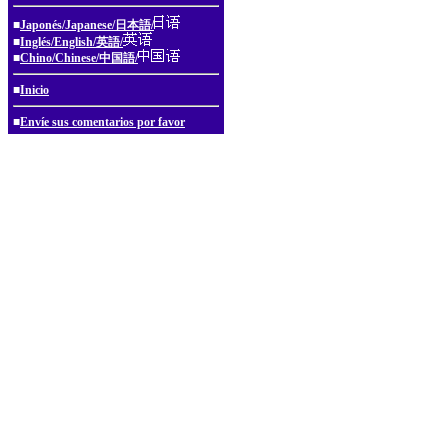
■
Japonés/Japanese/日本語/
■
Inglés/English/英語/
■
Chino/Chinese/中国語/
■
Inicio
■
Envíe sus comentarios por favor