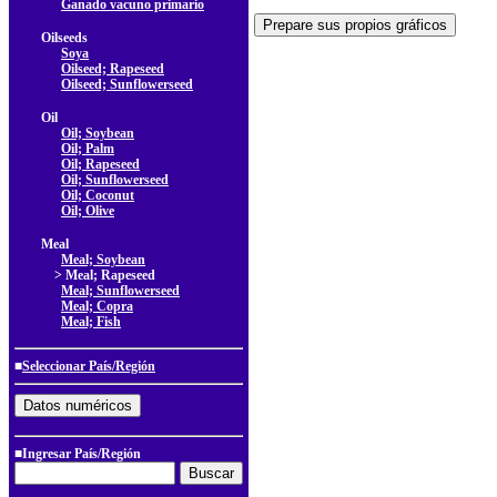
Ganado vacuno primario
Oilseeds
Soya
Oilseed; Rapeseed
Oilseed; Sunflowerseed
Oil
Oil; Soybean
Oil; Palm
Oil; Rapeseed
Oil; Sunflowerseed
Oil; Coconut
Oil; Olive
Meal
Meal; Soybean
> Meal; Rapeseed
Meal; Sunflowerseed
Meal; Copra
Meal; Fish
■
Seleccionar País/Región
■Ingresar País/Región