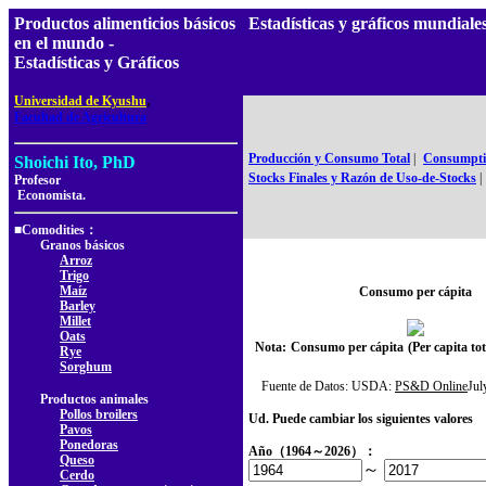
Productos alimenticios básicos
Estadísticas y gráficos mundia
en el mundo -
Estadísticas y Gráficos
,
Universidad de Kyushu
Facultad de Agricultura
Producción y Consumo Total
|
Consumptio
Shoichi Ito, PhD
Stocks Finales y Razón de Uso-de-Stocks
|
Profesor
Economista.
■Comodities：
Granos básicos
Arroz
Trigo
Maíz
Consumo per cápita
Barley
Millet
Oats
Nota:
Consumo per cápita
(Per capita t
Rye
Sorghum
Fuente de Datos: USDA:
PS&D Online
Ju
Productos animales
Pollos broilers
Ud. Puede cambiar los siguientes valores
Pavos
Ponedoras
Año（1964～2026）：
Queso
～
Cerdo