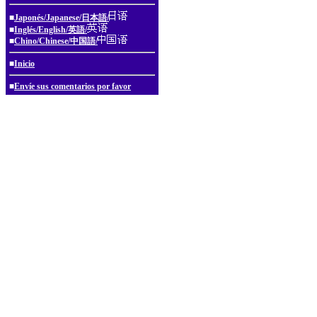
■
Japonés/Japanese/日本語/
■
Inglés/English/英語/
■
Chino/Chinese/中国語/
■
Inicio
■
Envíe sus comentarios por favor