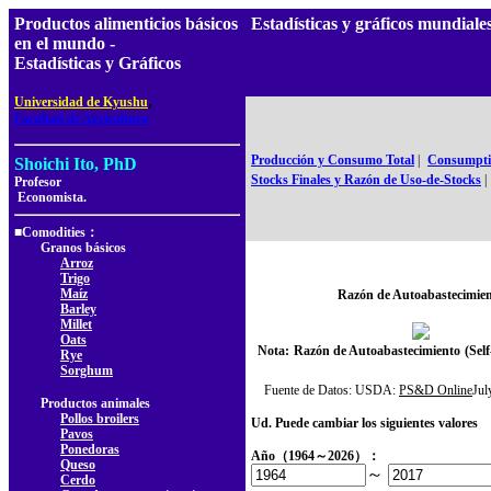
Productos alimenticios básicos
Estadísticas y gráficos mundiale
en el mundo -
Estadísticas y Gráficos
,
Universidad de Kyushu
Facultad de Agricultura
Producción y Consumo Total
|
Consumptio
Shoichi Ito, PhD
Stocks Finales y Razón de Uso-de-Stocks
|
Profesor
Economista.
■Comodities：
Granos básicos
Arroz
Trigo
Maíz
Razón de Autoabastecimie
Barley
Millet
Oats
Nota:
Razón de Autoabastecimiento
(Self
Rye
Sorghum
Fuente de Datos: USDA:
PS&D Online
Ju
Productos animales
Pollos broilers
Ud. Puede cambiar los siguientes valores
Pavos
Ponedoras
Año（1964～2026）：
Queso
～
Cerdo