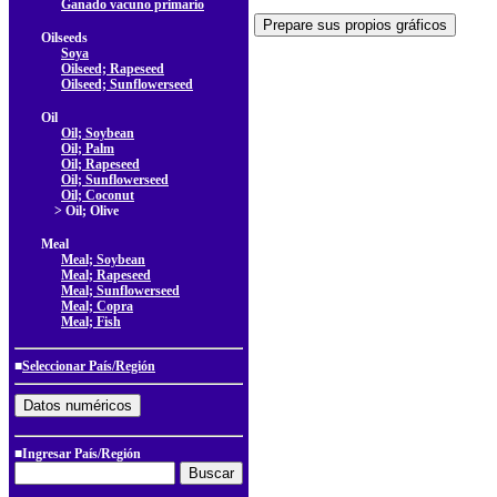
Ganado vacuno primario
Oilseeds
Soya
Oilseed; Rapeseed
Oilseed; Sunflowerseed
Oil
Oil; Soybean
Oil; Palm
Oil; Rapeseed
Oil; Sunflowerseed
Oil; Coconut
> Oil; Olive
Meal
Meal; Soybean
Meal; Rapeseed
Meal; Sunflowerseed
Meal; Copra
Meal; Fish
■
Seleccionar País/Región
■Ingresar País/Región