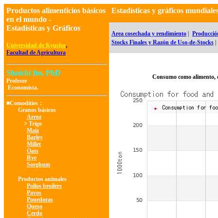
Productos alimenticios básicos
Estadísticas y gráficos mundial
en el mundo -
Estadísticas y Gráficos
Area cosechada y rendimiento
|
Producció
Stocks Finales y Razón de Uso-de-Stocks
|
,
Universidad de Kyushu
Facultad de Agricultura
Shoichi Ito, PhD
Consumo como alimento, 
Profesor
Economista.
■Comodities：
Granos básicos
Arroz
> Trigo
Maíz
Barley
Millet
Oats
Rye
Sorghum
Productos animales
Pollos broilers
Pavos
Ponedoras
Queso
Cerdo