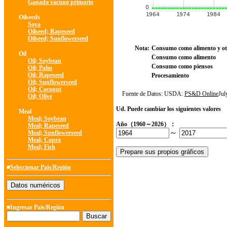
Ganado vacuno primario
Oilseeds
Soya
Oilseed; Rapeseed
Oilseed; Sunflowerseed
Nota:
Consumo como alimento y ot
Oil
Consumo como alimento
Oil; Soybean
Consumo como piensos
Oil; Palm
Oil; Rapeseed
Procesamiento
Oil; Sunflowerseed
Oil; Coconut
Fuente de Datos: USDA:
PS&D Online
Ju
Oil; Olive
Ud. Puede cambiar los siguientes valores
Meal
Meal; Soybean
Año（1960～2026）：
Meal; Rapeseed
～
Meal; Sunflowerseed
Meal; Copra
Meal; Fish
■
Seleccionar País/Región
■Ingresar País/Región