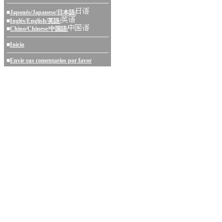
■
Japonés/Japanese/日本語/
■
Inglés/English/英語/
■
Chino/Chinese/中国語/
■
Inicio
■
Envíe sus comentarios por favor