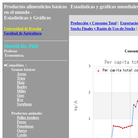
Productos alimenticios básicos
Estadísticas y gráficos mundia
en el mundo -
Estadísticas y Gráficos
Producción y Consumo Total
|
Exportacion
,
Universidad de Kyushu
Stocks Finales y Razón de Uso-de-Stocks
|
Facultad de Agricultura
Shoichi Ito, PhD
Profesor
Consumo
Economista.
■Comodities：
Granos básicos
Arroz
Trigo
Maíz
Barley
Millet
Oats
Rye
Sorghum
Productos animales
Pollos broilers
Pavos
Ponedoras
Queso
Cerdo