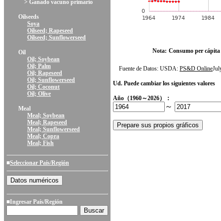
> Ganado vacuno primario
Oilseeds
Soya
Oilseed; Rapeseed
Oilseed; Sunflowerseed
Nota:
Consumo per cápita
Oil
Oil; Soybean
Oil; Palm
Fuente de Datos: USDA:
PS&D Online
Ju
Oil; Rapeseed
Oil; Sunflowerseed
Ud. Puede cambiar los siguientes valores
Oil; Coconut
Oil; Olive
Año（1960～2026）：
～
Meal
Meal; Soybean
Meal; Rapeseed
Meal; Sunflowerseed
Meal; Copra
Meal; Fish
■
Seleccionar País/Región
■Ingresar País/Región