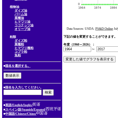
植物油
ダイズ油
パーム油
菜種油
ヒマワリ油
ココナッツ油
Data Sources: USDA:
PS&D Online
Jul
オリーブ油
下記の値を変更することができます。
粕類
ダイズ粕
菜種粕
年度（1960～2026）：
ヒマワリ種粕
～
コプラ粕
魚粕
■
国名を選択する。
■国名を入力してください。
■
英語/English/Inglés/
■
スペイン語/Spanish/Espanol/
■
中国語/Chinese/Chino/