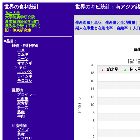
世界の食料統計
世界のキビ統計：南アジア
九州大学
大学院農学研究院
農業資源経済学部門
生産面積と単収
|
生産量と全消費量
|
農政学分野（工事中）
期末在庫量と在消比率
|
自給率
|
人
旧・伊東研究室
■品目：
穀物・飼料作物
輸
コメ
コムギ
コーン
オオムギ
> キビ
エンバク
ライムギ
モロコシ
畜産物
ブロイラー
七面鳥
家禽類
チーズ
豚肉
牛肉
油脂植物
ダイズ
菜種
ヒマワリ