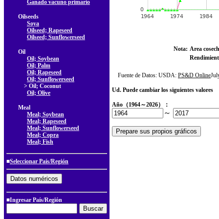
Ganado vacuno primario
Oilseeds
Soya
Oilseed; Rapeseed
Oilseed; Sunflowerseed
Nota:
Area cosec
Oil
Rendimient
Oil; Soybean
Oil; Palm
Oil; Rapeseed
Fuente de Datos: USDA:
PS&D Online
Ju
Oil; Sunflowerseed
> Oil; Coconut
Ud. Puede cambiar los siguientes valores
Oil; Olive
Año（1964～2026）：
Meal
～
Meal; Soybean
Meal; Rapeseed
Meal; Sunflowerseed
Meal; Copra
Meal; Fish
■
Seleccionar País/Región
■Ingresar País/Región