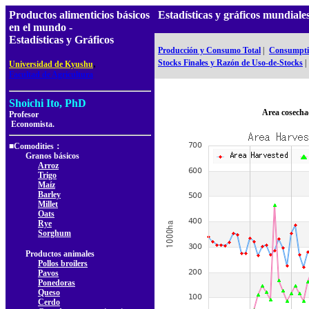
Productos alimenticios básicos
Estadísticas y gráficos mundial
en el mundo -
Estadísticas y Gráficos
Producción y Consumo Total
|
Consumptio
,
Stocks Finales y Razón de Uso-de-Stocks
|
Universidad de Kyushu
Facultad de Agricultura
Shoichi Ito, PhD
Area cosecha
Profesor
Economista.
■Comodities：
Granos básicos
Arroz
Trigo
Maíz
Barley
Millet
Oats
Rye
Sorghum
Productos animales
Pollos broilers
Pavos
Ponedoras
Queso
Cerdo