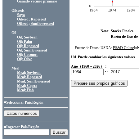
Ganado vacuno primario
Oilseeds
Soya
Oilseed; Rapeseed
Oilseed; Sunflowerseed
Nota:
Stocks Finales
Oil
Razón de Uso-de-
Oil; Soybean
Oil; Palm
Oil; Rapeseed
Fuente de Datos: USDA:
PS&D Online
Ju
Oil; Sunflowerseed
Oil; Coconut
Ud. Puede cambiar los siguientes valores
Oil; Olive
Año（1960～2026）：
Meal
～
Meal; Soybean
Meal; Rapeseed
Meal; Sunflowerseed
Meal; Copra
Meal; Fish
■
Seleccionar País/Región
■Ingresar País/Región