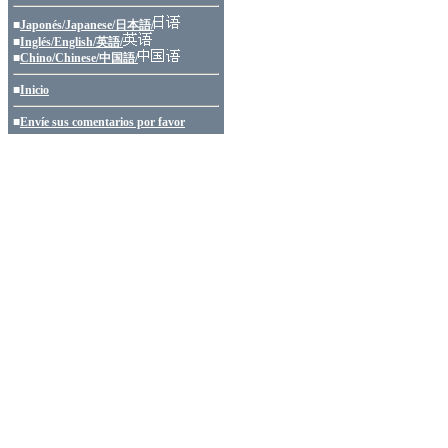
■
Japonés/Japanese/日本語/
■
Inglés/English/英語/
■
Chino/Chinese/中国語/
■
Inicio
■
Envíe sus comentarios por favor