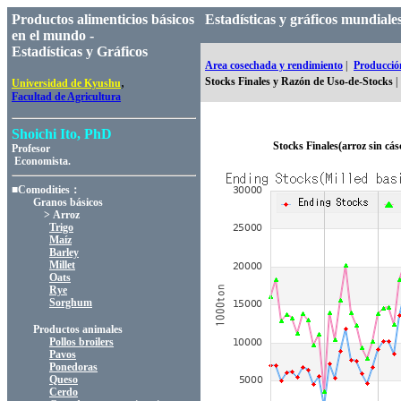
Productos alimenticios básicos
Estadísticas y gráficos mundial
en el mundo -
Estadísticas y Gráficos
Area cosechada y rendimiento
|
Producció
,
Stocks Finales y Razón de Uso-de-Stocks
|
Universidad de Kyushu
Facultad de Agricultura
Shoichi Ito, PhD
Stocks Finales(arroz sin cá
Profesor
Economista.
■Comodities：
Granos básicos
> Arroz
Trigo
Maíz
Barley
Millet
Oats
Rye
Sorghum
Productos animales
Pollos broilers
Pavos
Ponedoras
Queso
Cerdo