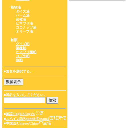
植物油
ダイズ油
パーム油
菜種油
ヒマワリ油
ココナッツ油
オリーブ油
粕類
ダイズ粕
菜種粕
ヒマワリ種粕
コプラ粕
魚粕
■
国名を選択する。
■国名を入力してください。
■
英語/English/Inglés/
■
スペイン語/Spanish/Espanol/
■
中国語/Chinese/Chino/