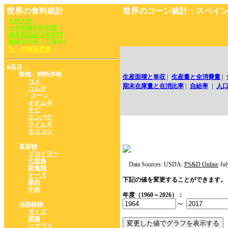
世界の食料統計
世界のコーン統計：スペイ
九州大学
大学院農学研究院
農業資源経済学部門
農政学分野（工事中）
旧・伊東研究室
■品目：
穀物・飼料作物
生産面積と単収
|
生産量と全消費量
|
コメ
期末在庫量と在消比率
|
自給率
|
人
コムギ
> コーン
オオムギ
キビ
エンバク
ライムギ
モロコシ
畜産物
ブロイラー
七面鳥
Data Sources: USDA:
PS&D Online
Jul
家禽類
チーズ
下記の値を変更することができます。
豚肉
牛肉
年度（1960～2026）：
～
油脂植物
ダイズ
菜種
ヒマワリ