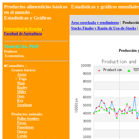
Productos alimenticios básicos
Estadísticas y gráficos mundia
en el mundo -
Estadísticas y Gráficos
Area cosechada y rendimiento
|
Producció
,
Stocks Finales y Razón de Uso-de-Stocks
|
Universidad de Kyushu
Facultad de Agricultura
Shoichi Ito, PhD
Producción 
Profesor
Economista.
■Comodities：
Granos básicos
Arroz
> Trigo
Maíz
Barley
Millet
Oats
Rye
Sorghum
Productos animales
Pollos broilers
Pavos
Ponedoras
Queso
Cerdo