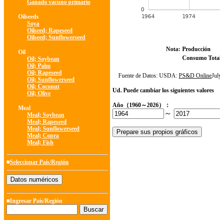
Ganado vacuno primario
Oilseeds
Soya
Oilseed; Rapeseed
Oilseed; Sunflowerseed
Nota:
Producción
Oil
Consumo Tota
Oil; Soybean
Oil; Palm
Oil; Rapeseed
Fuente de Datos: USDA:
PS&D Online
Ju
Oil; Sunflowerseed
Oil; Coconut
Ud. Puede cambiar los siguientes valores
Oil; Olive
Año（1960～2026）：
Meal
～
Meal; Soybean
Meal; Rapeseed
Meal; Sunflowerseed
Meal; Copra
Meal; Fish
■
Seleccionar País/Región
■Ingresar País/Región