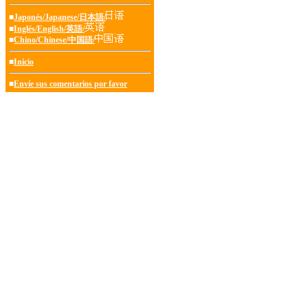
■
Japonés/Japanese/日本語/
■
Inglés/English/英語/
■
Chino/Chinese/中国語/
■
Inicio
■
Envíe sus comentarios por favor