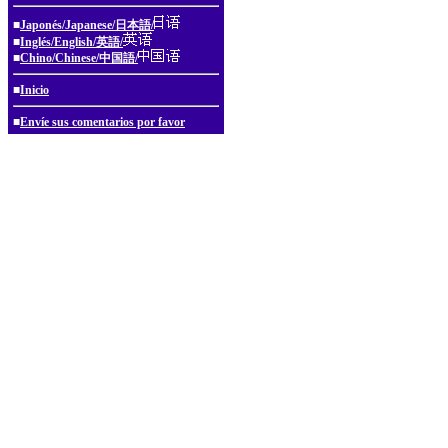
■
Japonés/Japanese/日本語/
■
Inglés/English/英語/
■
Chino/Chinese/中国語/
■
Inicio
■
Envíe sus comentarios por favor