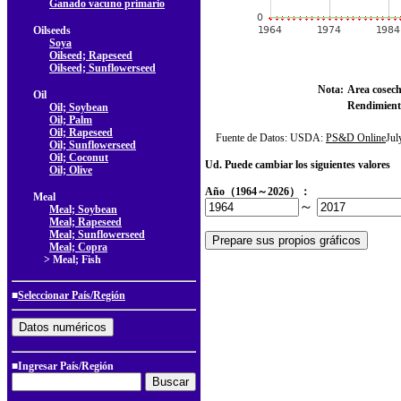
Ganado vacuno primario
Oilseeds
Soya
Oilseed; Rapeseed
Oilseed; Sunflowerseed
Nota:
Area cosec
Oil
Rendimient
Oil; Soybean
Oil; Palm
Oil; Rapeseed
Fuente de Datos: USDA:
PS&D Online
Ju
Oil; Sunflowerseed
Oil; Coconut
Ud. Puede cambiar los siguientes valores
Oil; Olive
Año（1964～2026）：
Meal
～
Meal; Soybean
Meal; Rapeseed
Meal; Sunflowerseed
Meal; Copra
> Meal; Fish
■
Seleccionar País/Región
■Ingresar País/Región