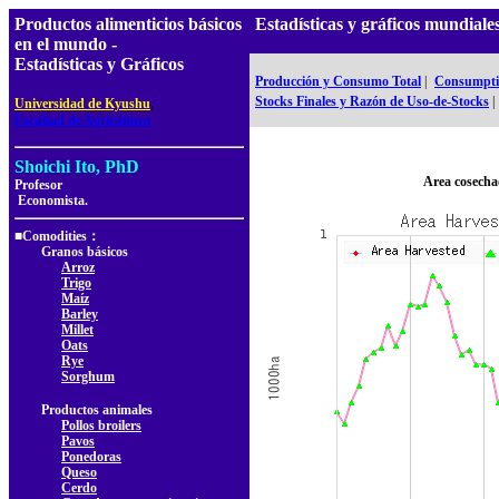
Productos alimenticios básicos
Estadísticas y gráficos mundial
en el mundo -
Estadísticas y Gráficos
Producción y Consumo Total
|
Consumptio
,
Stocks Finales y Razón de Uso-de-Stocks
|
Universidad de Kyushu
Facultad de Agricultura
Shoichi Ito, PhD
Area cosecha
Profesor
Economista.
■Comodities：
Granos básicos
Arroz
Trigo
Maíz
Barley
Millet
Oats
Rye
Sorghum
Productos animales
Pollos broilers
Pavos
Ponedoras
Queso
Cerdo