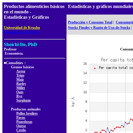
Productos alimenticios básicos
Estadísticas y gráficos mundia
en el mundo -
Estadísticas y Gráficos
Producción y Consumo Total
|
Consumptio
,
Universidad de Kyushu
Stocks Finales y Razón de Uso-de-Stocks
|
Facultad de Agricultura
Shoichi Ito, PhD
Profesor
Consumo
Economista.
■Comodities：
Granos básicos
Arroz
Trigo
Maíz
Barley
Millet
Oats
Rye
Sorghum
Productos animales
Pollos broilers
Pavos
Ponedoras
Queso
Cerdo