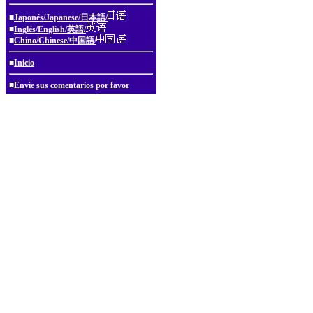
■
Japonés/Japanese/日本語/
■
Inglés/English/英語/
■
Chino/Chinese/中国語/
■
Inicio
■
Envíe sus comentarios por favor