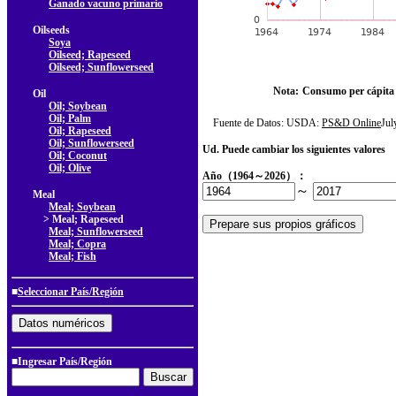
Ganado vacuno primario
Oilseeds
Soya
Oilseed; Rapeseed
Oilseed; Sunflowerseed
Nota:
Consumo per cápita
Oil
Oil; Soybean
Oil; Palm
Fuente de Datos: USDA:
PS&D Online
Ju
Oil; Rapeseed
Oil; Sunflowerseed
Ud. Puede cambiar los siguientes valores
Oil; Coconut
Oil; Olive
Año（1964～2026）：
～
Meal
Meal; Soybean
> Meal; Rapeseed
Meal; Sunflowerseed
Meal; Copra
Meal; Fish
■
Seleccionar País/Región
■Ingresar País/Región