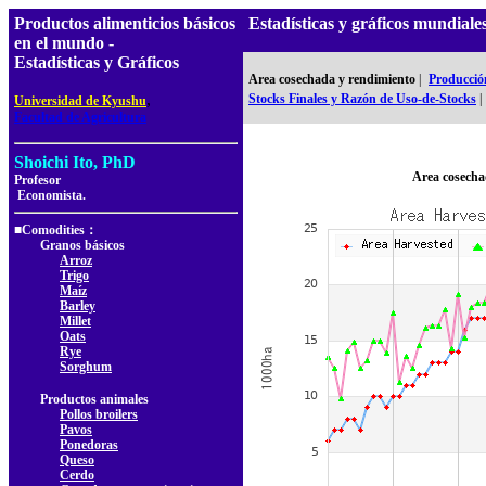
Productos alimenticios básicos
Estadísticas y gráficos mundial
en el mundo -
Estadísticas y Gráficos
Area cosechada y rendimiento
|
Producció
,
Stocks Finales y Razón de Uso-de-Stocks
|
Universidad de Kyushu
Facultad de Agricultura
Shoichi Ito, PhD
Area cosecha
Profesor
Economista.
■Comodities：
Granos básicos
Arroz
Trigo
Maíz
Barley
Millet
Oats
Rye
Sorghum
Productos animales
Pollos broilers
Pavos
Ponedoras
Queso
Cerdo