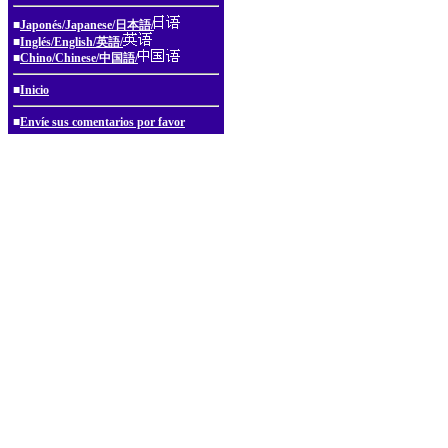
■
Japonés/Japanese/日本語/
■
Inglés/English/英語/
■
Chino/Chinese/中国語/
■
Inicio
■
Envíe sus comentarios por favor