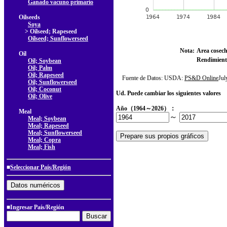
Ganado vacuno primario
Oilseeds
Soya
> Oilseed; Rapeseed
Oilseed; Sunflowerseed
Nota:
Area cosec
Oil
Rendimient
Oil; Soybean
Oil; Palm
Oil; Rapeseed
Fuente de Datos: USDA:
PS&D Online
Ju
Oil; Sunflowerseed
Oil; Coconut
Ud. Puede cambiar los siguientes valores
Oil; Olive
Año（1964～2026）：
Meal
～
Meal; Soybean
Meal; Rapeseed
Meal; Sunflowerseed
Meal; Copra
Meal; Fish
■
Seleccionar País/Región
■Ingresar País/Región