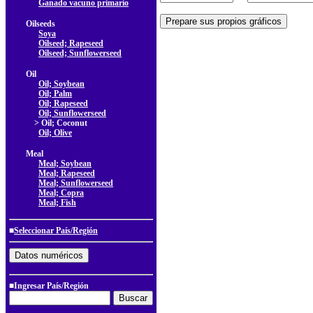
Ganado vacuno primario
Oilseeds
Soya
Oilseed; Rapeseed
Oilseed; Sunflowerseed
Oil
Oil; Soybean
Oil; Palm
Oil; Rapeseed
Oil; Sunflowerseed
> Oil; Coconut
Oil; Olive
Meal
Meal; Soybean
Meal; Rapeseed
Meal; Sunflowerseed
Meal; Copra
Meal; Fish
■
Seleccionar País/Región
■Ingresar País/Región