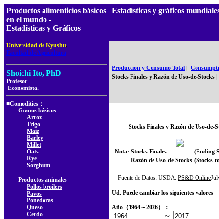
Productos alimenticios básicos
Estadísticas y gráficos mundia
en el mundo -
Estadísticas y Gráficos
,
Universidad de Kyushu
Facultad de Agricultura
Producción y Consumo Total
|
Consumptio
Shoichi Ito, PhD
Stocks Finales y Razón de Uso-de-Stocks
|
Profesor
Economista.
■Comodities：
Granos básicos
Arroz
Trigo
Stocks Finales y Razón de Uso-de-S
Maíz
Barley
Millet
Oats
Nota:
Stocks Finales
(Ending S
Rye
Razón de Uso-de-Stocks
(Stocks-to
Sorghum
Fuente de Datos: USDA:
PS&D Online
Ju
Productos animales
Pollos broilers
Ud. Puede cambiar los siguientes valores
Pavos
Ponedoras
Queso
Año（1964～2026）：
Cerdo
～