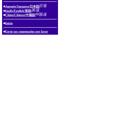
■
Japonés/Japanese/日本語/
■
Inglés/English/英語/
■
Chino/Chinese/中国語/
■
Inicio
■
Envíe sus comentarios por favor