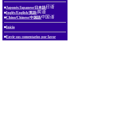
■
Japonés/Japanese/日本語/
■
Inglés/English/英語/
■
Chino/Chinese/中国語/
■
Inicio
■
Envíe sus comentarios por favor