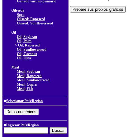
Ganado vacuno primario
Oilseeds
Soya
Oilseed; Rapeseed
Oilseed; Sunflowerseed
Oil
Oil; Soybean
Oil; Palm
> Oil; Rapeseed
Oil; Sunflowerseed
Oil; Coconut
Oil; Olive
Meal
Meal; Soybean
Meal; Rapeseed
Meal; Sunflowerseed
Meal; Copra
Meal; Fish
■
Seleccionar País/Región
■Ingresar País/Región