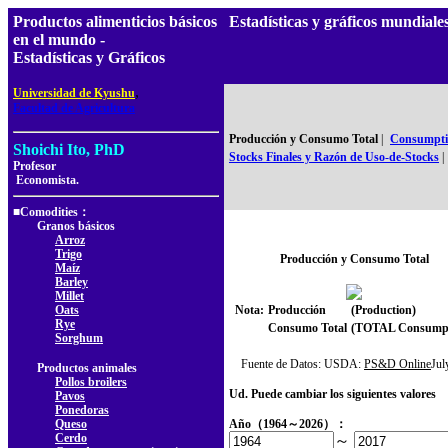
Productos alimenticios básicos
Estadísticas y gráficos mundia
en el mundo -
Estadísticas y Gráficos
,
Universidad de Kyushu
Facultad de Agricultura
Producción y Consumo Total
|
Consumptio
Shoichi Ito, PhD
Stocks Finales y Razón de Uso-de-Stocks
|
Profesor
Economista.
■Comodities：
Granos básicos
Arroz
Trigo
Producción y Consumo Total
Maíz
Barley
Millet
Oats
Nota:
Producción
(Production)
Rye
Consumo Total
(TOTAL Consumpt
Sorghum
Fuente de Datos: USDA:
PS&D Online
Ju
Productos animales
Pollos broilers
Ud. Puede cambiar los siguientes valores
Pavos
Ponedoras
Queso
Año（1964～2026）：
Cerdo
～