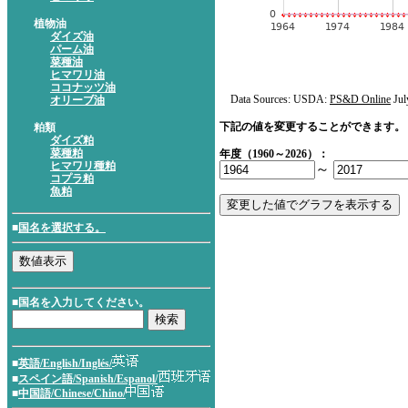
植物油
ダイズ油
パーム油
菜種油
ヒマワリ油
ココナッツ油
Data Sources: USDA:
PS&D Online
Jul
オリーブ油
下記の値を変更することができます。
粕類
ダイズ粕
菜種粕
年度（1960～2026）：
ヒマワリ種粕
～
コプラ粕
魚粕
■
国名を選択する。
■国名を入力してください。
■
英語/English/Inglés/
■
スペイン語/Spanish/Espanol/
■
中国語/Chinese/Chino/