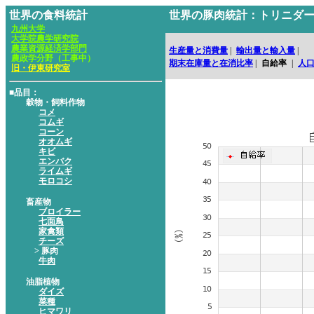
世界の食料統計
世界の豚肉統計：トリニダ
九州大学
大学院農学研究院
農業資源経済学部門
生産量と消費量
|
輸出量と輸入量
|
農政学分野（工事中）
期末在庫量と在消比率
|
自給率
|
人
旧・伊東研究室
■品目：
穀物・飼料作物
コメ
コムギ
コーン
オオムギ
キビ
エンバク
ライムギ
モロコシ
畜産物
ブロイラー
七面鳥
家禽類
チーズ
> 豚肉
牛肉
油脂植物
ダイズ
菜種
ヒマワリ