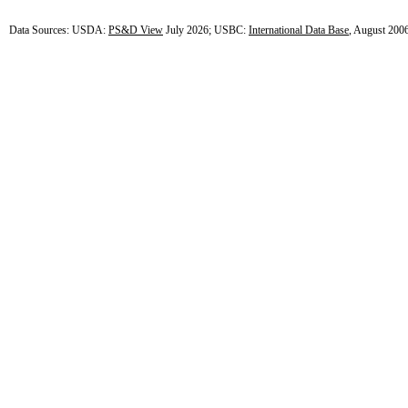
Data Sources: USDA:
PS&D View
July 2026; USBC:
International Data Base
, August 200