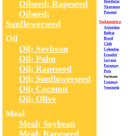
Oilseed; Rapeseed
Honduras
Nicaragua
Oilseed;
Panamá
Sunflowerseed
Sudamérica
Argentina
Bolivia
Oil
Brasil
Chile
Oil; Soybean
Colombia
Ecuador
Oil; Palm
Guyana
Paraguay
Oil; Rapeseed
Perú
Oil; Sunflowerseed
Surinam
Uruguay
Oil; Coconut
Venezuela
Oil; Olive
Meal
Meal; Soybean
Meal; Rapeseed