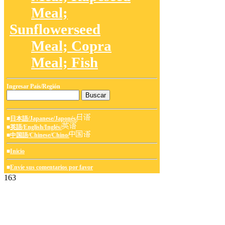
Meal;
Sunflowerseed
Meal; Copra
Meal; Fish
Ingresar País/Región
■
日本語/Japanese/Japonés/
■
英語/English/Inglés/
■
中国語/Chinese/Chino/
■
Inicio
■
Envíe sus comentarios por favor
163