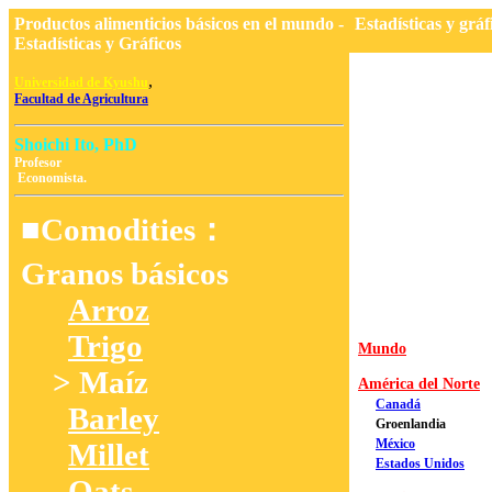
Productos alimenticios básicos en el mundo -
Estadísticas y grá
Estadísticas y Gráficos
,
Universidad de Kyushu
Facultad de Agricultura
Shoichi Ito, PhD
Profesor
Economista.
■Comodities：
Granos básicos
Arroz
Trigo
Mundo
> Maíz
América del Norte
Canadá
Barley
Groenlandia
México
Millet
Estados Unidos
Oats