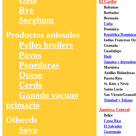
El Caribe
Rye
Bahamas
Barbados
Sorghum
Bermuda
Cuba
Dominica
Productos animales
República Dominica
Indias Francesas Oc
Pollos broilers
Granada
Guadalupe
Pavos
Haití
Ponedoras
Jamaica y dependen
Martinica
Queso
Antillas Holandesas
Puerto Rico
Cerdo
St. Kitts y Nevis
Santa Lucia
Ganado vacuno
San Vicente/Granad
Trinidad y Tobago
primario
América Central
Belice
Oilseeds
Costa Rica
El Salvador
Soya
Guatemala