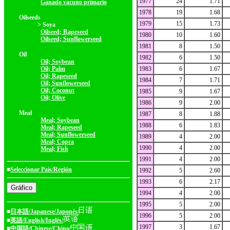
1977
24
1.71
Ganado vacuno primario
1978
19
1.68
Oilseeds
1979
15
1.73
> Soya
Oilseed; Rapeseed
1980
10
1.60
Oilseed; Sunflowerseed
1981
8
1.50
Oil
1982
6
1.50
Oil; Soybean
Oil; Palm
1983
6
1.67
Oil; Rapeseed
1984
7
1.71
Oil; Sunflowerseed
Oil; Coconut
1985
9
1.67
Oil; Olive
1986
9
2.00
Meal
1987
8
1.88
Meal; Soybean
1988
6
1.83
Meal; Rapeseed
Meal; Sunflowerseed
1989
4
2.00
Meal; Copra
1990
4
2.00
Meal; Fish
1991
4
2.00
■
Seleccionar País/Región
1992
5
2.60
1993
6
2.17
1994
4
2.00
1995
5
2.00
■
日本語/Japanese/Japonés/
1996
5
2.00
■
英語/English/Inglés/
1997
3
1.67
■
中国語/Chinese/Chino/