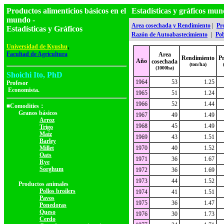
Productos alimenticios básicos en el
Estadísticas y gráficos m
mundo -
Area cosechada y Rendimiento
|
Pr
Estadísticas y Gráficos
Razón de Autoabastecimiento
|
Pob
,
Universidad de Kyushu
Facultad de Agricultura
Area
Rendimiento
P
Año
cosechada
(ton/ha)
(1000ha)
Shoichi Ito, PhD
1964
53
1.25
Profesor
Economista.
1965
51
1.24
1966
52
1.44
■Comodities：
Granos básicos
1967
49
1.49
Arroz
1968
45
1.49
Trigo
Maíz
1969
43
1.51
Barley
Millet
1970
40
1.52
Oats
1971
36
1.67
Rye
Sorghum
1972
36
1.69
1973
44
1.52
Productos animales
Pollos broilers
1974
41
1.51
Pavos
1975
36
1.47
Ponedoras
Queso
1976
30
1.73
Cerdo