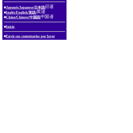
■
Japonés/Japanese/日本語/
■
Inglés/English/英語/
■
Chino/Chinese/中国語/
■
Inicio
■
Envíe sus comentarios por favor