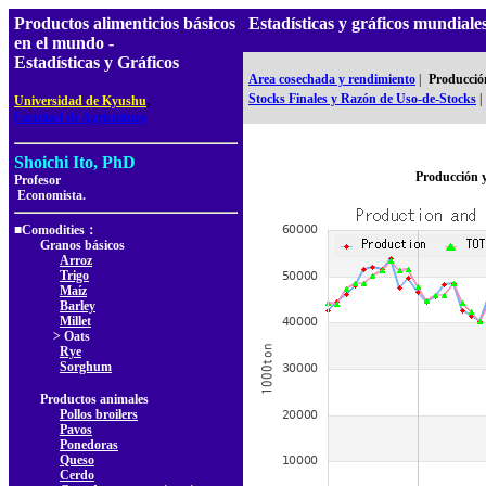
Productos alimenticios básicos
Estadísticas y gráficos mundia
en el mundo -
Estadísticas y Gráficos
Area cosechada y rendimiento
|
Producció
,
Stocks Finales y Razón de Uso-de-Stocks
|
Universidad de Kyushu
Facultad de Agricultura
Shoichi Ito, PhD
Producción 
Profesor
Economista.
■Comodities：
Granos básicos
Arroz
Trigo
Maíz
Barley
Millet
> Oats
Rye
Sorghum
Productos animales
Pollos broilers
Pavos
Ponedoras
Queso
Cerdo