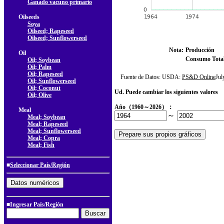
Ganado vacuno primario
Oilseeds
Soya
Oilseed; Rapeseed
Oilseed; Sunflowerseed
Nota:
Producción
Oil
Consumo Tota
Oil; Soybean
Oil; Palm
Oil; Rapeseed
Fuente de Datos: USDA:
PS&D Online
Ju
Oil; Sunflowerseed
Oil; Coconut
Ud. Puede cambiar los siguientes valores
Oil; Olive
Año（1960～2026）：
Meal
～
Meal; Soybean
Meal; Rapeseed
Meal; Sunflowerseed
Meal; Copra
Meal; Fish
■
Seleccionar País/Región
■Ingresar País/Región