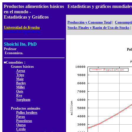
Productos alimenticios básicos
Estadísticas y gráficos mundia
en el mundo -
Estadísticas y Gráficos
Producción y Consumo Total
|
Consumptio
,
Universidad de Kyushu
Stocks Finales y Razón de Uso-de-Stocks
|
Facultad de Agricultura
Shoichi Ito, PhD
Profesor
Pob
Economista.
■Comodities：
Granos básicos
Arroz
Trigo
Maíz
Barley
Millet
Oats
Rye
Sorghum
Productos animales
Pollos broilers
Pavos
Ponedoras
Queso
Cerdo