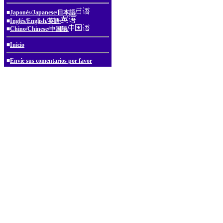
■
Japonés/Japanese/日本語/
■
Inglés/English/英語/
■
Chino/Chinese/中国語/
■
Inicio
■
Envíe sus comentarios por favor