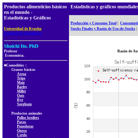
Productos alimenticios básicos
Estadísticas y gráficos mundia
en el mundo -
Estadísticas y Gráficos
Producción y Consumo Total
|
Consumptio
,
Universidad de Kyushu
Stocks Finales y Razón de Uso-de-Stocks
|
Facultad de Agricultura
Shoichi Ito, PhD
Profesor
Razón de Au
Economista.
■Comodities：
Granos básicos
Arroz
Trigo
Maíz
Barley
Millet
Oats
Rye
Sorghum
Productos animales
Pollos broilers
Pavos
Ponedoras
Queso
Cerdo