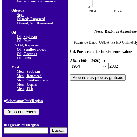
Ganado vacuno primario
Oilseeds
Soya
Oilseed; Rapeseed
Oilseed; Sunflowerseed
Nota:
Razón de Autoabast
Oil
Oil; Soybean
Oil; Palm
Fuente de Datos: USDA:
PS&D Online
Ju
> Oil; Rapeseed
Oil; Sunflowerseed
Ud. Puede cambiar los siguientes valores
Oil; Coconut
Oil; Olive
Año（1964～2026）：
～
Meal
Meal; Soybean
Meal; Rapeseed
Meal; Sunflowerseed
Meal; Copra
Meal; Fish
■
Seleccionar País/Región
■Ingresar País/Región