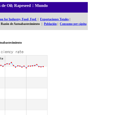
les de Oil; Rapeseed：Mundo
n for Industry, Food, Feed
|
Exportaciones Totales
|
Razón de Autoabastecimiento
|
Población
|
Consumo per cápita
toabastecimiento