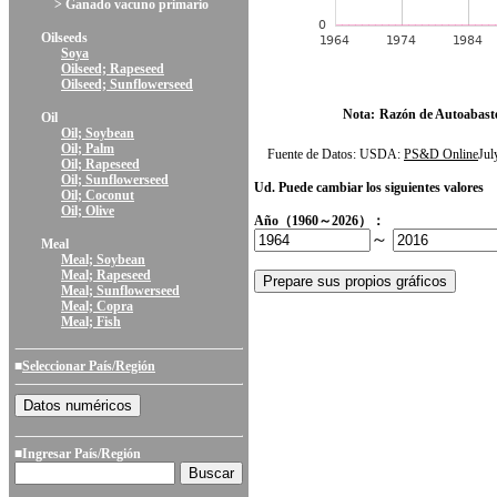
> Ganado vacuno primario
Oilseeds
Soya
Oilseed; Rapeseed
Oilseed; Sunflowerseed
Nota:
Razón de Autoabast
Oil
Oil; Soybean
Oil; Palm
Fuente de Datos: USDA:
PS&D Online
Ju
Oil; Rapeseed
Oil; Sunflowerseed
Ud. Puede cambiar los siguientes valores
Oil; Coconut
Oil; Olive
Año（1960～2026）：
～
Meal
Meal; Soybean
Meal; Rapeseed
Meal; Sunflowerseed
Meal; Copra
Meal; Fish
■
Seleccionar País/Región
■Ingresar País/Región