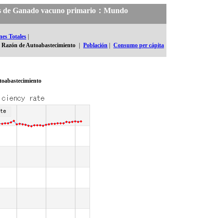
ales de Ganado vacuno primario：Mundo
nes Totales
|
Razón de Autoabastecimiento
|
Población
|
Consumo per cápita
toabastecimiento