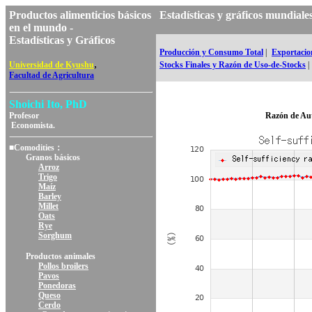
Productos alimenticios básicos
Estadísticas y gráficos mundi
en el mundo -
Estadísticas y Gráficos
Producción y Consumo Total
|
Exportacio
,
Universidad de Kyushu
Stocks Finales y Razón de Uso-de-Stocks
|
Facultad de Agricultura
Shoichi Ito, PhD
Profesor
Razón de Au
Economista.
■Comodities：
Granos básicos
Arroz
Trigo
Maíz
Barley
Millet
Oats
Rye
Sorghum
Productos animales
Pollos broilers
Pavos
Ponedoras
Queso
Cerdo