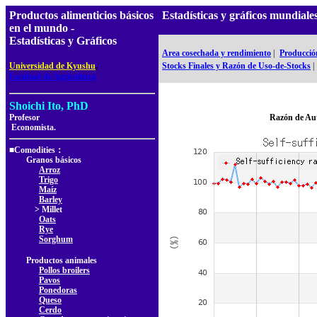
Productos alimenticios básicos
Estadísticas y gráficos mundia
en el mundo -
Estadísticas y Gráficos
Area cosechada y rendimiento
|
Producció
,
Universidad de Kyushu
Stocks Finales y Razón de Uso-de-Stocks
|
Facultad de Agricultura
Shoichi Ito, PhD
Profesor
Razón de Au
Economista.
■Comodities：
Granos básicos
Arroz
Trigo
Maíz
Barley
> Millet
Oats
Rye
Sorghum
Productos animales
Pollos broilers
Pavos
Ponedoras
Queso
Cerdo