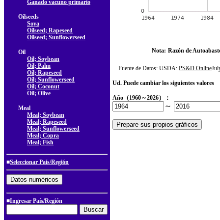
Ganado vacuno primario
Oilseeds
Soya
Oilseed; Rapeseed
Oilseed; Sunflowerseed
Nota:
Razón de Autoabast
Oil
Oil; Soybean
Oil; Palm
Fuente de Datos: USDA:
PS&D Online
Ju
Oil; Rapeseed
Oil; Sunflowerseed
Ud. Puede cambiar los siguientes valores
Oil; Coconut
Oil; Olive
Año（1960～2026）：
～
Meal
Meal; Soybean
Meal; Rapeseed
Meal; Sunflowerseed
Meal; Copra
Meal; Fish
■
Seleccionar País/Región
■Ingresar País/Región