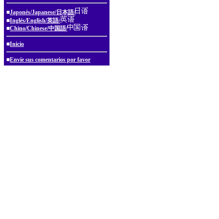
■
Japonés/Japanese/日本語/
■
Inglés/English/英語/
■
Chino/Chinese/中国語/
■
Inicio
■
Envíe sus comentarios por favor