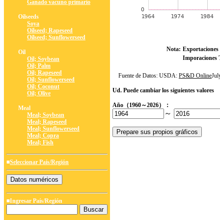
Ganado vacuno primario
Oilseeds
Soya
Oilseed; Rapeseed
Oilseed; Sunflowerseed
Nota:
Exportaciones 
Oil
Imporaciones T
Oil; Soybean
Oil; Palm
Oil; Rapeseed
Fuente de Datos: USDA:
PS&D Online
Ju
Oil; Sunflowerseed
Oil; Coconut
Ud. Puede cambiar los siguientes valores
Oil; Olive
Año（1960～2026）：
Meal
～
Meal; Soybean
Meal; Rapeseed
Meal; Sunflowerseed
Meal; Copra
Meal; Fish
■
Seleccionar País/Región
■Ingresar País/Región