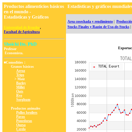
Productos alimenticios básicos
Estadísticas y gráficos mundi
en el mundo -
Estadísticas y Gráficos
Area cosechada y rendimiento
|
Producció
,
Stocks Finales y Razón de Uso-de-Stocks
|
Universidad de Kyushu
Facultad de Agricultura
Shoichi Ito, PhD
Exportac
Profesor
Economista.
■Comodities：
Granos básicos
Arroz
Trigo
> Maíz
Barley
Millet
Oats
Rye
Sorghum
Productos animales
Pollos broilers
Pavos
Ponedoras
Queso
Cerdo