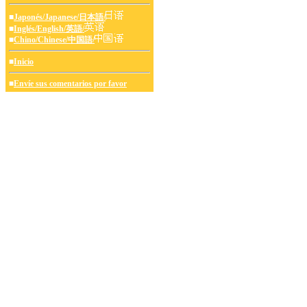
■
Japonés/Japanese/日本語/
■
Inglés/English/英語/
■
Chino/Chinese/中国語/
■
Inicio
■
Envíe sus comentarios por favor