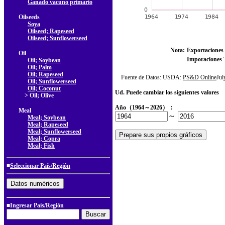
Ganado vacuno primario
Oilseeds
Soya
Oilseed; Rapeseed
Oilseed; Sunflowerseed
Nota:
Exportaciones 
Oil
Imporaciones T
Oil; Soybean
Oil; Palm
Oil; Rapeseed
Fuente de Datos: USDA:
PS&D Online
Ju
Oil; Sunflowerseed
Oil; Coconut
Ud. Puede cambiar los siguientes valores
> Oil; Olive
Año（1964～2026）：
Meal
～
Meal; Soybean
Meal; Rapeseed
Meal; Sunflowerseed
Meal; Copra
Meal; Fish
■
Seleccionar País/Región
■Ingresar País/Región