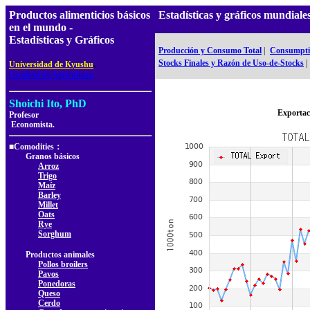
Productos alimenticios básicos
Estadísticas y gráficos mundia
en el mundo -
Estadísticas y Gráficos
Producción y Consumo Total
|
Consumptio
,
Stocks Finales y Razón de Uso-de-Stocks
|
Universidad de Kyushu
Facultad de Agricultura
Shoichi Ito, PhD
Exportac
Profesor
Economista.
■Comodities：
Granos básicos
Arroz
Trigo
Maíz
Barley
Millet
Oats
Rye
Sorghum
Productos animales
Pollos broilers
Pavos
Ponedoras
Queso
Cerdo