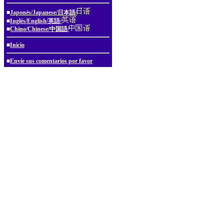
■
Japonés/Japanese/日本語/
■
Inglés/English/英語/
■
Chino/Chinese/中国語/
■
Inicio
■
Envíe sus comentarios por favor