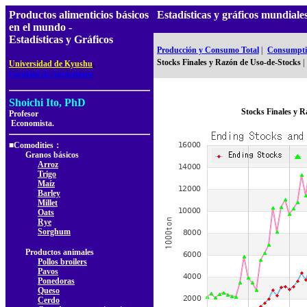
Productos alimenticios básicos
Estadísticas y gráficos mundi
en el mundo -
Estadísticas y Gráficos
Producción y Consumo Total
|
Consumptio
,
Stocks Finales y Razón de Uso-de-Stocks
|
Universidad de Kyushu
Facultad de Agricultura
Shoichi Ito, PhD
Stocks Finales y 
Profesor
Economista.
■Comodities：
Granos básicos
Arroz
Trigo
Maíz
Barley
Millet
Oats
Rye
Sorghum
Productos animales
Pollos broilers
Pavos
Ponedoras
Queso
Cerdo