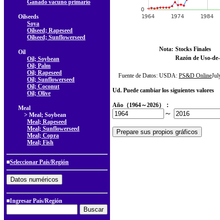
Ganado vacuno primario
Oilseeds
Soya
Oilseed; Rapeseed
Oilseed; Sunflowerseed
Nota:
Stocks Finales
Oil
Razón de Uso-de-
Oil; Soybean
Oil; Palm
Oil; Rapeseed
Fuente de Datos: USDA:
PS&D Online
Ju
Oil; Sunflowerseed
Oil; Coconut
Ud. Puede cambiar los siguientes valores
Oil; Olive
Año（1964～2026）：
Meal
～
> Meal; Soybean
Meal; Rapeseed
Meal; Sunflowerseed
Meal; Copra
Meal; Fish
■
Seleccionar País/Región
■Ingresar País/Región