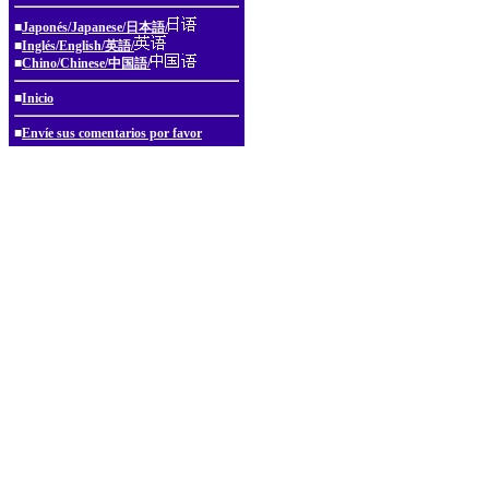
■
Japonés/Japanese/日本語/
■
Inglés/English/英語/
■
Chino/Chinese/中国語/
■
Inicio
■
Envíe sus comentarios por favor