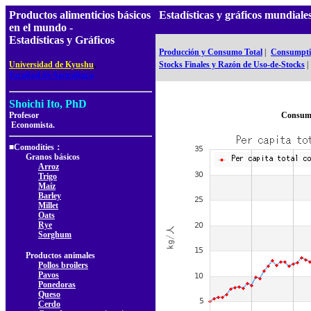
Productos alimenticios básicos
Estadísticas y gráficos mundi
en el mundo -
Estadísticas y Gráficos
Producción y Consumo Total
|
Consumptio
,
Universidad de Kyushu
Stocks Finales y Razón de Uso-de-Stocks
|
Facultad de Agricultura
Shoichi Ito, PhD
Profesor
Consumo
Economista.
■Comodities：
Granos básicos
Arroz
Trigo
Maíz
Barley
Millet
Oats
Rye
Sorghum
Productos animales
Pollos broilers
Pavos
Ponedoras
Queso
Cerdo