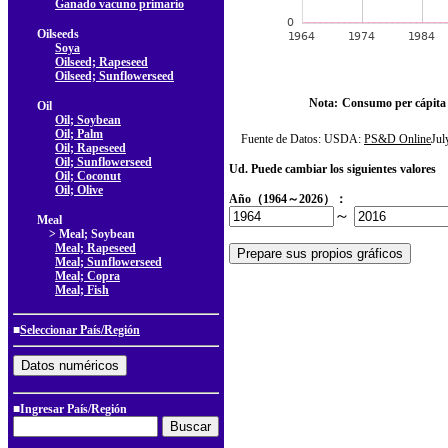
Ganado vacuno primario
Oilseeds
Soya
Oilseed; Rapeseed
Oilseed; Sunflowerseed
Nota:
Consumo per cápita
Oil
Oil; Soybean
Oil; Palm
Fuente de Datos: USDA:
PS&D Online
Ju
Oil; Rapeseed
Oil; Sunflowerseed
Ud. Puede cambiar los siguientes valores
Oil; Coconut
Oil; Olive
Año（1964～2026）：
～
Meal
> Meal; Soybean
Meal; Rapeseed
Meal; Sunflowerseed
Meal; Copra
Meal; Fish
■
Seleccionar País/Región
■Ingresar País/Región