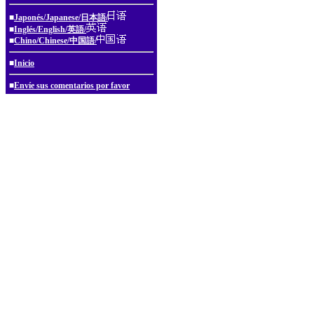
■
Japonés/Japanese/日本語/
■
Inglés/English/英語/
■
Chino/Chinese/中国語/
■
Inicio
■
Envíe sus comentarios por favor