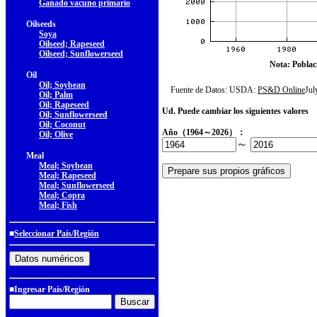
Ganado vacuno primario
Oilseeds
Soya
Oilseed; Rapeseed
Oilseed; Sunflowerseed
Nota: Poblac
Oil
Oil; Soybean
Fuente de Datos: USDA:
PS&D Online
Ju
Oil; Palm
Oil; Rapeseed
Ud. Puede cambiar los siguientes valores
Oil; Sunflowerseed
Oil; Coconut
Año（1964～2026）：
Oil; Olive
～
Meal
Meal; Soybean
Meal; Rapeseed
Meal; Sunflowerseed
Meal; Copra
Meal; Fish
■
Seleccionar País/Región
■Ingresar País/Región