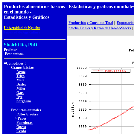
Productos alimenticios básicos
Estadísticas y gráficos mundi
en el mundo -
Estadísticas y Gráficos
Producción y Consumo Total
|
Exportacio
,
Universidad de Kyushu
Stocks Finales y Razón de Uso-de-Stocks
|
Facultad de Agricultura
Shoichi Ito, PhD
Profesor
Pob
Economista.
■Comodities：
Granos básicos
Arroz
Trigo
Maíz
Barley
Millet
Oats
Rye
Sorghum
Productos animales
Pollos broilers
> Pavos
Ponedoras
Queso
Cerdo