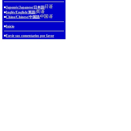
■
Japonés/Japanese/日本語/
■
Inglés/English/英語/
■
Chino/Chinese/中国語/
■
Inicio
■
Envíe sus comentarios por favor