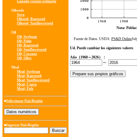
Ganado vacuno primario
Oilseeds
Soya
Oilseed; Rapeseed
Oilseed; Sunflowerseed
Nota: Poblac
Oil
Oil; Soybean
Fuente de Datos: USDA:
PS&D Online
Ju
Oil; Palm
Oil; Rapeseed
Ud. Puede cambiar los siguientes valores
Oil; Sunflowerseed
Oil; Coconut
Año（1960～2026）：
Oil; Olive
～
Meal
Meal; Soybean
Meal; Rapeseed
Meal; Sunflowerseed
Meal; Copra
Meal; Fish
■
Seleccionar País/Región
■Ingresar País/Región