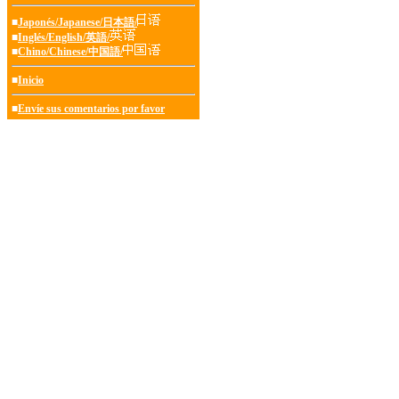
■
Japonés/Japanese/日本語/
■
Inglés/English/英語/
■
Chino/Chinese/中国語/
■
Inicio
■
Envíe sus comentarios por favor