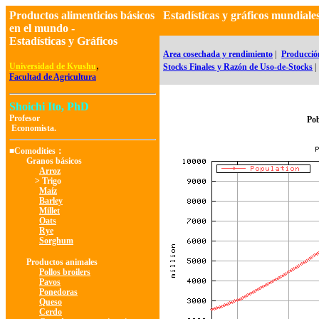
Productos alimenticios básicos
Estadísticas y gráficos mundia
en el mundo -
Estadísticas y Gráficos
Area cosechada y rendimiento
|
Producció
,
Universidad de Kyushu
Stocks Finales y Razón de Uso-de-Stocks
|
Facultad de Agricultura
Shoichi Ito, PhD
Profesor
Pob
Economista.
■Comodities：
Granos básicos
Arroz
> Trigo
Maíz
Barley
Millet
Oats
Rye
Sorghum
Productos animales
Pollos broilers
Pavos
Ponedoras
Queso
Cerdo