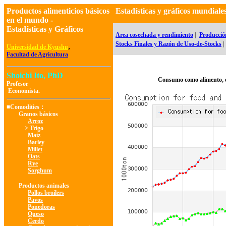
Productos alimenticios básicos
Estadísticas y gráficos mundia
en el mundo -
Estadísticas y Gráficos
Area cosechada y rendimiento
|
Producció
Stocks Finales y Razón de Uso-de-Stocks
|
,
Universidad de Kyushu
Facultad de Agricultura
Shoichi Ito, PhD
Consumo como alimento, 
Profesor
Economista.
■Comodities：
Granos básicos
Arroz
> Trigo
Maíz
Barley
Millet
Oats
Rye
Sorghum
Productos animales
Pollos broilers
Pavos
Ponedoras
Queso
Cerdo