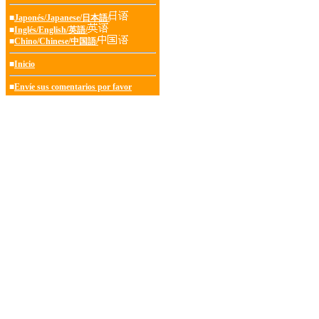
■
Japonés/Japanese/日本語/
■
Inglés/English/英語/
■
Chino/Chinese/中国語/
■
Inicio
■
Envíe sus comentarios por favor