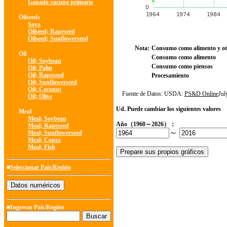
Ganado vacuno primario
Oilseeds
Soya
Oilseed; Rapeseed
Oilseed; Sunflowerseed
Nota:
Consumo como alimento y ot
Oil
Consumo como alimento
Oil; Soybean
Consumo como piensos
Oil; Palm
Oil; Rapeseed
Procesamiento
Oil; Sunflowerseed
Oil; Coconut
Fuente de Datos: USDA:
PS&D Online
Ju
Oil; Olive
Ud. Puede cambiar los siguientes valores
Meal
Meal; Soybean
Año（1960～2026）：
Meal; Rapeseed
～
Meal; Sunflowerseed
Meal; Copra
Meal; Fish
■
Seleccionar País/Región
■Ingresar País/Región