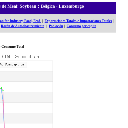
les de Meal; Soybean：Bélgica - Luxemburgo
n for Industry, Food, Feed
|
Exportaciones Totales e Importaciones Totales
|
Razón de Autoabastecimiento
|
Población
|
Consumo per cápita
y Consumo Total