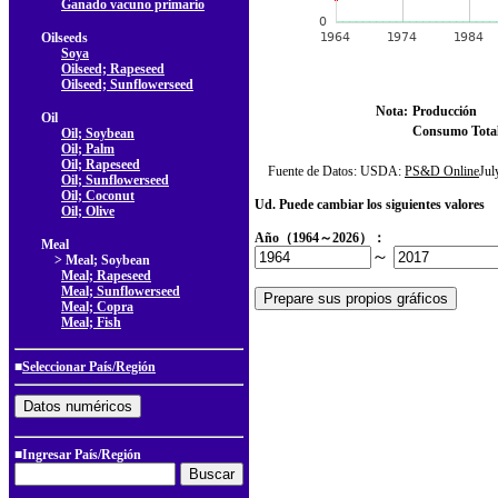
Ganado vacuno primario
Oilseeds
Soya
Oilseed; Rapeseed
Oilseed; Sunflowerseed
Nota:
Producción
Oil
Consumo Tota
Oil; Soybean
Oil; Palm
Oil; Rapeseed
Fuente de Datos: USDA:
PS&D Online
Ju
Oil; Sunflowerseed
Oil; Coconut
Ud. Puede cambiar los siguientes valores
Oil; Olive
Año（1964～2026）：
Meal
～
> Meal; Soybean
Meal; Rapeseed
Meal; Sunflowerseed
Meal; Copra
Meal; Fish
■
Seleccionar País/Región
■Ingresar País/Región