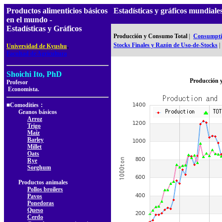
Productos alimenticios básicos
Estadísticas y gráficos mundia
en el mundo -
Estadísticas y Gráficos
Producción y Consumo Total
|
Consumptio
,
Stocks Finales y Razón de Uso-de-Stocks
|
Universidad de Kyushu
Facultad de Agricultura
Shoichi Ito, PhD
Producción 
Profesor
Economista.
■Comodities：
Granos básicos
Arroz
Trigo
Maíz
Barley
Millet
Oats
Rye
Sorghum
Productos animales
Pollos broilers
Pavos
Ponedoras
Queso
Cerdo