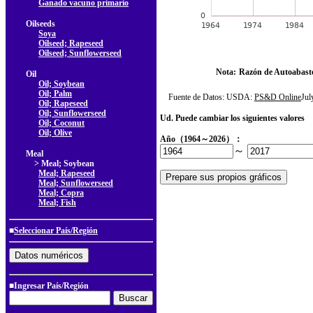
Ganado vacuno primario
Oilseeds
Soya
Oilseed; Rapeseed
Oilseed; Sunflowerseed
Nota:
Razón de Autoabast
Oil
Oil; Soybean
Oil; Palm
Fuente de Datos: USDA:
PS&D Online
Ju
Oil; Rapeseed
Oil; Sunflowerseed
Ud. Puede cambiar los siguientes valores
Oil; Coconut
Oil; Olive
Año（1964～2026）：
～
Meal
> Meal; Soybean
Meal; Rapeseed
Meal; Sunflowerseed
Meal; Copra
Meal; Fish
■
Seleccionar País/Región
■Ingresar País/Región