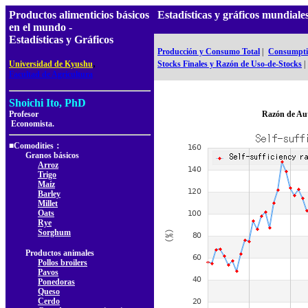
Productos alimenticios básicos
Estadísticas y gráficos mundia
en el mundo -
Estadísticas y Gráficos
Producción y Consumo Total
|
Consumptio
,
Universidad de Kyushu
Stocks Finales y Razón de Uso-de-Stocks
|
Facultad de Agricultura
Shoichi Ito, PhD
Profesor
Razón de Au
Economista.
■Comodities：
Granos básicos
Arroz
Trigo
Maíz
Barley
Millet
Oats
Rye
Sorghum
Productos animales
Pollos broilers
Pavos
Ponedoras
Queso
Cerdo