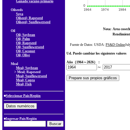
Ganado vacuno primario
Oilseeds
Soya
Oilseed; Rapeseed
Oilseed; Sunflowerseed
Nota:
Area cosec
Oil
Rendimient
Oil; Soybean
Oil; Palm
Oil; Rapeseed
Fuente de Datos: USDA:
PS&D Online
Ju
Oil; Sunflowerseed
Oil; Coconut
Ud. Puede cambiar los siguientes valores
Oil; Olive
Año（1964～2026）：
Meal
～
Meal; Soybean
> Meal; Rapeseed
Meal; Sunflowerseed
Meal; Copra
Meal; Fish
■
Seleccionar País/Región
■Ingresar País/Región