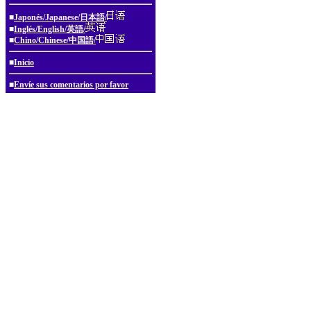
■
Japonés/Japanese/日本語/
■
Inglés/English/英語/
■
Chino/Chinese/中国語/
■
Inicio
■
Envíe sus comentarios por favor