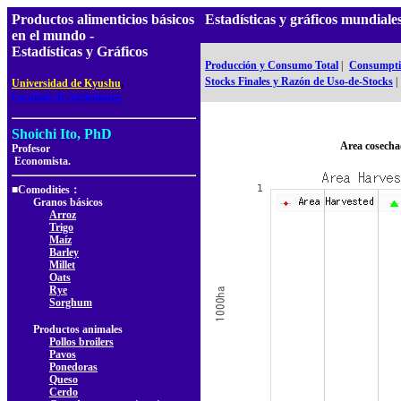
Productos alimenticios básicos
Estadísticas y gráficos mundia
en el mundo -
Estadísticas y Gráficos
Producción y Consumo Total
|
Consumptio
,
Stocks Finales y Razón de Uso-de-Stocks
|
Universidad de Kyushu
Facultad de Agricultura
Shoichi Ito, PhD
Area cosecha
Profesor
Economista.
■Comodities：
Granos básicos
Arroz
Trigo
Maíz
Barley
Millet
Oats
Rye
Sorghum
Productos animales
Pollos broilers
Pavos
Ponedoras
Queso
Cerdo