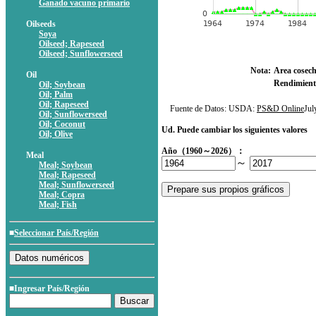
Ganado vacuno primario
Oilseeds
Soya
Oilseed; Rapeseed
Oilseed; Sunflowerseed
Nota:
Area cosec
Oil
Rendimient
Oil; Soybean
Oil; Palm
Oil; Rapeseed
Fuente de Datos: USDA:
PS&D Online
Ju
Oil; Sunflowerseed
Oil; Coconut
Ud. Puede cambiar los siguientes valores
Oil; Olive
Año（1960～2026）：
Meal
～
Meal; Soybean
Meal; Rapeseed
Meal; Sunflowerseed
Meal; Copra
Meal; Fish
■
Seleccionar País/Región
■Ingresar País/Región