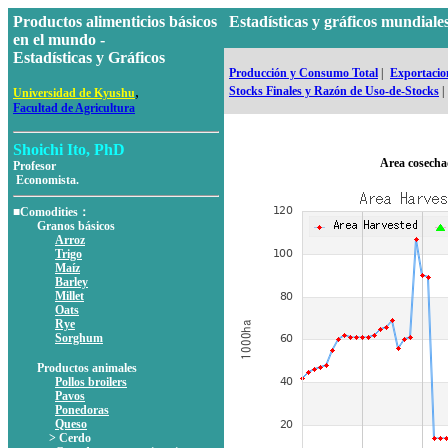
Productos alimenticios básicos
Estadísticas y gráficos mundia
en el mundo -
Estadísticas y Gráficos
Producción y Consumo Total
|
Exportacion
,
Stocks Finales y Razón de Uso-de-Stocks
|
Universidad de Kyushu
Facultad de Agricultura
Shoichi Ito, PhD
Area cosecha
Profesor
Economista.
■Comodities：
Granos básicos
Arroz
Trigo
Maíz
Barley
Millet
Oats
Rye
Sorghum
Productos animales
Pollos broilers
Pavos
Ponedoras
Queso
> Cerdo