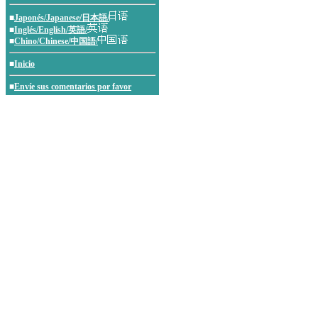
■
Japonés/Japanese/日本語/
■
Inglés/English/英語/
■
Chino/Chinese/中国語/
■
Inicio
■
Envíe sus comentarios por favor