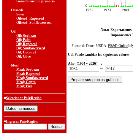
Ganado vacuno primario
Oilseeds
Soya
Oilseed; Rapeseed
Oilseed; Sunflowerseed
Nota:
Exportaciones 
Oil
Imporaciones T
Oil; Soybean
Oil; Palm
Oil; Rapeseed
Fuente de Datos: USDA:
PS&D Online
Ju
Oil; Sunflowerseed
Oil; Coconut
Ud. Puede cambiar los siguientes valores
Oil; Olive
Año（1964～2026）：
Meal
～
Meal; Soybean
Meal; Rapeseed
Meal; Sunflowerseed
Meal; Copra
Meal; Fish
■
Seleccionar País/Región
■Ingresar País/Región