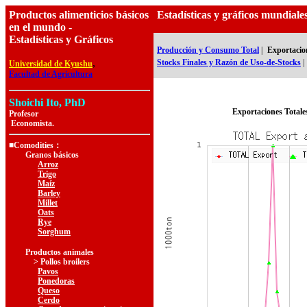
Productos alimenticios básicos
Estadísticas y gráficos mundial
en el mundo -
Estadísticas y Gráficos
Producción y Consumo Total
|
Exportacion
,
Stocks Finales y Razón de Uso-de-Stocks
|
Universidad de Kyushu
Facultad de Agricultura
Shoichi Ito, PhD
Exportaciones Totale
Profesor
Economista.
■Comodities：
Granos básicos
Arroz
Trigo
Maíz
Barley
Millet
Oats
Rye
Sorghum
Productos animales
> Pollos broilers
Pavos
Ponedoras
Queso
Cerdo