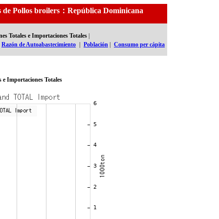
es de Pollos broilers：República Dominicana
es Totales e Importaciones Totales
|
Razón de Autoabastecimiento
|
Población
|
Consumo per cápita
s e Importaciones Totales