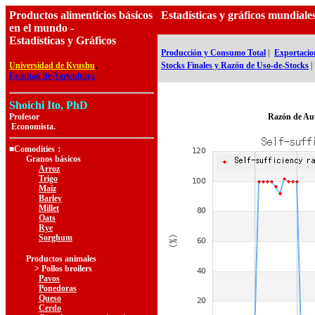
Productos alimenticios básicos
Estadísticas y gráficos mundial
en el mundo -
Estadísticas y Gráficos
Producción y Consumo Total
|
Exportacion
,
Universidad de Kyushu
Stocks Finales y Razón de Uso-de-Stocks
|
Facultad de Agricultura
Shoichi Ito, PhD
Profesor
Razón de Au
Economista.
■Comodities：
Granos básicos
Arroz
Trigo
Maíz
Barley
Millet
Oats
Rye
Sorghum
Productos animales
> Pollos broilers
Pavos
Ponedoras
Queso
Cerdo