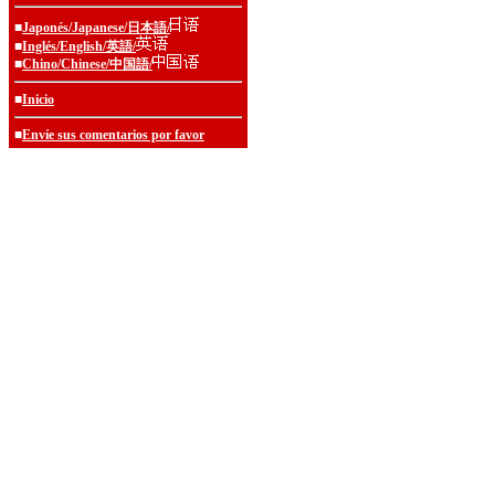
■
Japonés/Japanese/日本語/
■
Inglés/English/英語/
■
Chino/Chinese/中国語/
■
Inicio
■
Envíe sus comentarios por favor