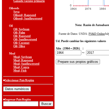
Ganado vacuno primario
Oilseeds
Soya
Oilseed; Rapeseed
Oilseed; Sunflowerseed
Nota:
Razón de Autoabast
Oil
Oil; Soybean
Oil; Palm
Fuente de Datos: USDA:
PS&D Online
Ju
Oil; Rapeseed
Oil; Sunflowerseed
Ud. Puede cambiar los siguientes valores
Oil; Coconut
Oil; Olive
Año（1964～2026）：
～
Meal
Meal; Soybean
Meal; Rapeseed
Meal; Sunflowerseed
Meal; Copra
Meal; Fish
■
Seleccionar País/Región
■Ingresar País/Región