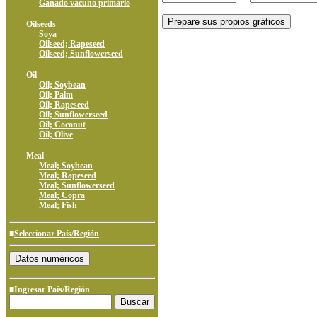
Ganado vacuno primario
Oilseeds
Soya
Oilseed; Rapeseed
Oilseed; Sunflowerseed
Oil
Oil; Soybean
Oil; Palm
Oil; Rapeseed
Oil; Sunflowerseed
Oil; Coconut
Oil; Olive
Meal
Meal; Soybean
Meal; Rapeseed
Meal; Sunflowerseed
Meal; Copra
Meal; Fish
■
Seleccionar País/Región
■Ingresar País/Región