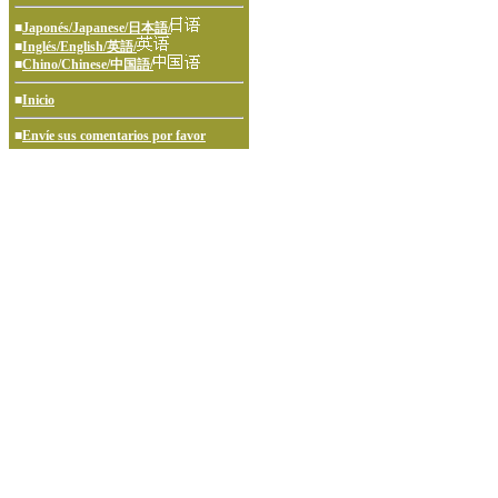
■
Japonés/Japanese/日本語/
■
Inglés/English/英語/
■
Chino/Chinese/中国語/
■
Inicio
■
Envíe sus comentarios por favor