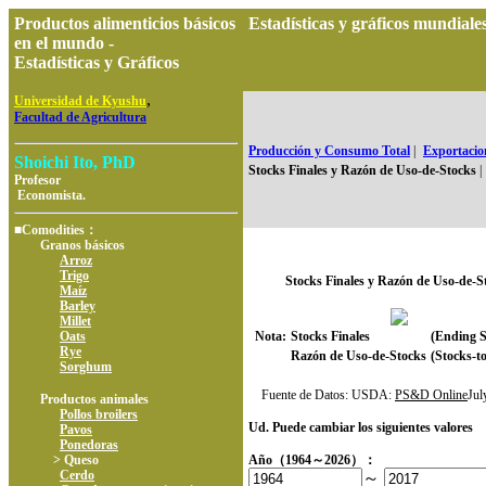
Productos alimenticios básicos
Estadísticas y gráficos mundia
en el mundo -
Estadísticas y Gráficos
,
Universidad de Kyushu
Facultad de Agricultura
Producción y Consumo Total
|
Exportacion
Shoichi Ito, PhD
Stocks Finales y Razón de Uso-de-Stocks
|
Profesor
Economista.
■Comodities：
Granos básicos
Arroz
Trigo
Stocks Finales y Razón de Uso-de-S
Maíz
Barley
Millet
Oats
Nota:
Stocks Finales
(Ending S
Rye
Razón de Uso-de-Stocks
(Stocks-to
Sorghum
Fuente de Datos: USDA:
PS&D Online
Ju
Productos animales
Pollos broilers
Ud. Puede cambiar los siguientes valores
Pavos
Ponedoras
> Queso
Año（1964～2026）：
Cerdo
～