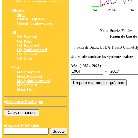
Ganado vacuno primario
Oilseeds
Soya
Oilseed; Rapeseed
Oilseed; Sunflowerseed
Nota:
Stocks Finales
Oil
Razón de Uso-de-
Oil; Soybean
Oil; Palm
Oil; Rapeseed
Fuente de Datos: USDA:
PS&D Online
Ju
Oil; Sunflowerseed
Oil; Coconut
Ud. Puede cambiar los siguientes valores
Oil; Olive
Año（1960～2026）：
Meal
～
Meal; Soybean
Meal; Rapeseed
Meal; Sunflowerseed
Meal; Copra
Meal; Fish
■
Seleccionar País/Región
■Ingresar País/Región