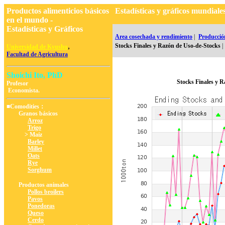
Productos alimenticios básicos
Estadísticas y gráficos mundia
en el mundo -
Estadísticas y Gráficos
Area cosechada y rendimiento
|
Producció
,
Stocks Finales y Razón de Uso-de-Stocks
|
Universidad de Kyushu
Facultad de Agricultura
Shoichi Ito, PhD
Stocks Finales y 
Profesor
Economista.
■Comodities：
Granos básicos
Arroz
Trigo
> Maíz
Barley
Millet
Oats
Rye
Sorghum
Productos animales
Pollos broilers
Pavos
Ponedoras
Queso
Cerdo