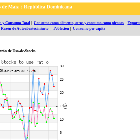
les de Maíz：República Dominicana
n y Consumo Total
|
Consumo como alimento, otros y consumo como piensos
|
Exporta
Razón de Autoabastecimiento
|
Población
|
Consumo per cápita
Razón de Uso-de-Stocks