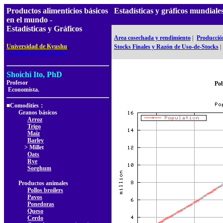
Productos alimenticios básicos
Estadísticas y gráficos mundia
en el mundo -
Estadísticas y Gráficos
Area cosechada y rendimiento
|
Producció
,
Universidad de Kyushu
Stocks Finales y Razón de Uso-de-Stocks
|
Facultad de Agricultura
Shoichi Ito, PhD
Profesor
Pob
Economista.
■Comodities：
Granos básicos
Arroz
Trigo
Maíz
Barley
> Millet
Oats
Rye
Sorghum
Productos animales
Pollos broilers
Pavos
Ponedoras
Queso
Cerdo