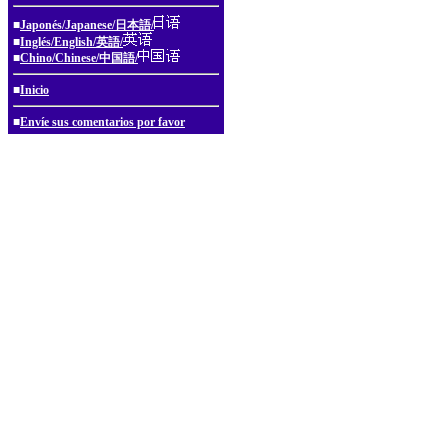
■
Japonés/Japanese/日本語/
■
Inglés/English/英語/
■
Chino/Chinese/中国語/
■
Inicio
■
Envíe sus comentarios por favor