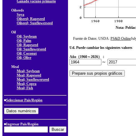
Ganado vacuno primario
Oilseeds
Soya
Oilseed; Rapeseed
Oilseed; Sunflowerseed
Nota: Poblac
Oil
Oil; Soybean
Fuente de Datos: USDA:
PS&D Online
Ju
Oil; Palm
Oil; Rapeseed
Ud. Puede cambiar los siguientes valores
Oil; Sunflowerseed
Oil; Coconut
Año（1960～2026）：
Oil; Olive
～
Meal
Meal; Soybean
Meal; Rapeseed
Meal; Sunflowerseed
Meal; Copra
Meal; Fish
■
Seleccionar País/Región
■Ingresar País/Región