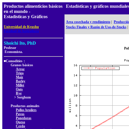
Productos alimenticios básicos
Estadísticas y gráficos mundi
en el mundo -
Estadísticas y Gráficos
Area cosechada y rendimiento
|
Producció
,
Universidad de Kyushu
Stocks Finales y Razón de Uso-de-Stocks
|
Facultad de Agricultura
Shoichi Ito, PhD
Profesor
Pob
Economista.
■Comodities：
Granos básicos
Arroz
Trigo
Maíz
Barley
Millet
Oats
Rye
> Sorghum
Productos animales
Pollos broilers
Pavos
Ponedoras
Queso
Cerdo