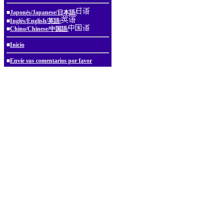
■
Japonés/Japanese/日本語/
■
Inglés/English/英語/
■
Chino/Chinese/中国語/
■
Inicio
■
Envíe sus comentarios por favor