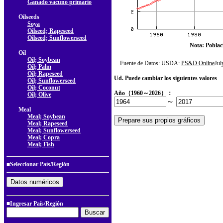
Ganado vacuno primario
Oilseeds
Soya
Oilseed; Rapeseed
Oilseed; Sunflowerseed
Nota: Poblac
Oil
Oil; Soybean
Fuente de Datos: USDA:
PS&D Online
Ju
Oil; Palm
Oil; Rapeseed
Ud. Puede cambiar los siguientes valores
Oil; Sunflowerseed
Oil; Coconut
Año（1960～2026）：
Oil; Olive
～
Meal
Meal; Soybean
Meal; Rapeseed
Meal; Sunflowerseed
Meal; Copra
Meal; Fish
■
Seleccionar País/Región
■Ingresar País/Región