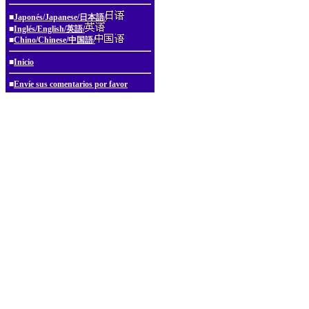
■
Japonés/Japanese/日本語/
■
Inglés/English/英語/
■
Chino/Chinese/中国語/
■
Inicio
■
Envíe sus comentarios por favor