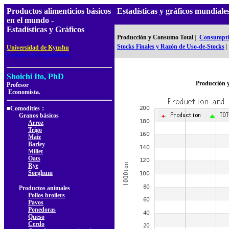
Productos alimenticios básicos
Estadísticas y gráficos mundia
en el mundo -
Estadísticas y Gráficos
Producción y Consumo Total
|
Consumptio
,
Stocks Finales y Razón de Uso-de-Stocks
|
Universidad de Kyushu
Facultad de Agricultura
Shoichi Ito, PhD
Producción 
Profesor
Economista.
■Comodities：
Granos básicos
Arroz
Trigo
Maíz
Barley
Millet
Oats
Rye
Sorghum
Productos animales
Pollos broilers
Pavos
Ponedoras
Queso
Cerdo