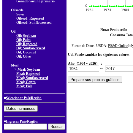
Ganado vacuno primario
Oilseeds
Soya
Oilseed; Rapeseed
Oilseed; Sunflowerseed
Nota:
Producción
Oil
Consumo Tota
Oil; Soybean
Oil; Palm
Oil; Rapeseed
Fuente de Datos: USDA:
PS&D Online
Ju
Oil; Sunflowerseed
Oil; Coconut
Ud. Puede cambiar los siguientes valores
Oil; Olive
Año（1964～2026）：
Meal
～
> Meal; Soybean
Meal; Rapeseed
Meal; Sunflowerseed
Meal; Copra
Meal; Fish
■
Seleccionar País/Región
■Ingresar País/Región